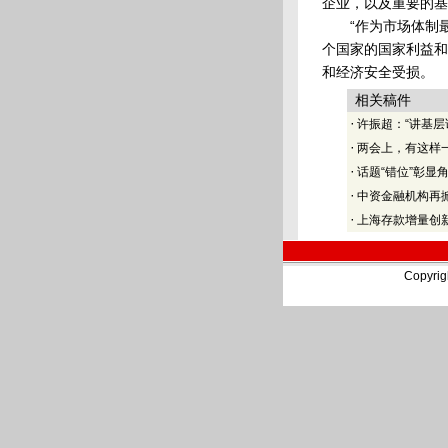
企业，以及重要的基
“作为市场体制最
个国家的国家利益和
和经济安全受损。
相关稿件
·
许振超：“讲基层
·
两会上，有这样
·
话题“错位”彰显角
·
中资金融机构再
·
上海存款增量创
Copyri