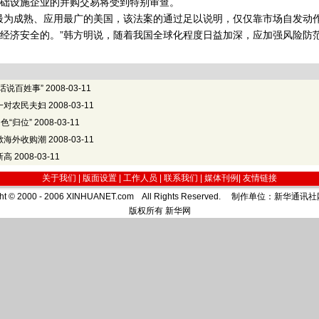
础设施企业的并购交易将受到特别审查。
为成熟、应用最广的美国，该法案的通过足以说明，仅仅靠市场自发动
经济安全的。”韩方明说，随着我国全球化程度日益加深，应加强风险防
话说百姓事”
2008-03-11
一对农民夫妇
2008-03-11
色“归位”
2008-03-11
掀海外收购潮
2008-03-11
新高
2008-03-11
关于我们 |
版面设置
|
工作人员
|
联系我们
|
媒体刊例
|
友情链接
ght © 2000 - 2006 XINHUANET.com All Rights Reserved. 制作单位：新华
版权所有 新华网