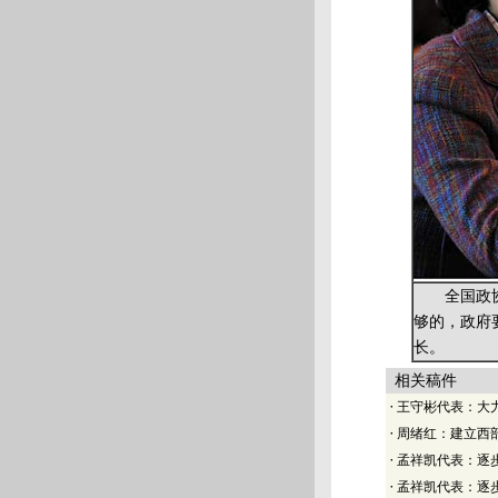
全国政协委
够的，政府
长。
相关稿件
·
王守彬代表：大力
·
周绪红：建立西部
·
孟祥凯代表：逐
·
孟祥凯代表：逐