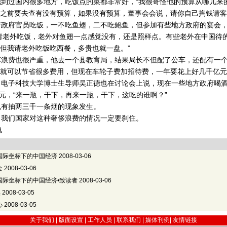
到过国内很多地方，吃饭点的菜都非常好，“我很奇怪他的预算从哪儿来
之前要去查有没有预算，如果没有预算，董事会会说，请你自己掏钱请客
政府官员吃饭，一不吃鱼翅，二不吃鲍鱼，但参加有些地方政府的宴会，
请老外吃饭，老外对鱼翅一点感觉没有，还是照样点。有些老外在中国待
但我请老外吃饭吃西餐，多贵也就一盘。”
浪费也很严重，他去一个县教育局，结果局长不但配了公车，还配有一个
就可以节省很多费用，但现在车轮子费加招待费，一年要花上好几千亿元
电子科技大学博士生导师吴正德也在讨论会上说，现在一些地方政府喝酒
00元，“来一瓶，干下，再来一瓶，干下，这吃的谁啊？”
有抽两三千一条烟的现象发生。
我们国家对这种奢侈浪费的情况一定要刹住。
电
国际坐标下的中国经济
2008-03-06
会
2008-03-06
国际坐标下的中国经济•致读者
2008-03-06
实
2008-03-05
心
2008-03-05
关于我们 |
版面设置
|
工作人员
|
联系我们
|
媒体刊例
|
友情链接