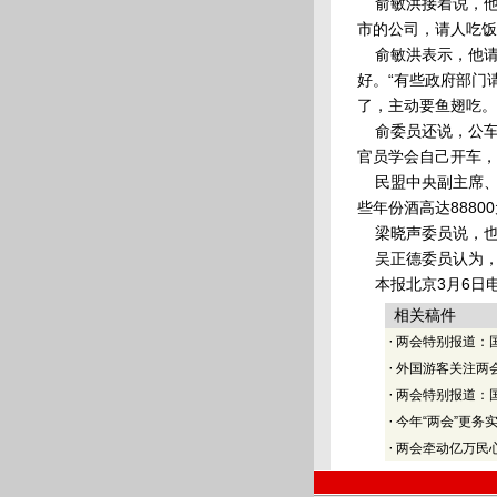
俞敏洪接着说，他
市的公司，请人吃饭
俞敏洪表示，他请
好。“有些政府部门
了，主动要鱼翅吃。
俞委员还说，公车
官员学会自己开车，
民盟中央副主席、
些年份酒高达888
梁晓声委员说，也
吴正德委员认为，
本报北京3月6日
相关稿件
·
两会特别报道：
·
外国游客关注两
·
两会特别报道：
·
今年“两会”更务
·
两会牵动亿万民