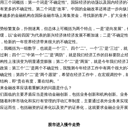
三个词概括：第一个词是“不确定性”。国际经济的动荡以及国内经济的
有更多的不确定性。第二个词是“改革”。中国的金融改革还将进一步向纵
越来越多的金融机构在国际金融市场上筹集资金，寻找新的客户，扩大业务
纷繁复杂，扑朔迷离，但总体上可概括为两个特点，一是“逆向发展”，
缓，以“金砖四国”为代表的新兴经济体经济发展不断加速；二是“不确定性
，给新的一年世界经济带来很大的不确定性。
概括为一组数字，也就是一个“三”、四个“二”。一个“三”是“三过”，
过剩；四个“二”中第一个“二”是“两防”，就是我们经济工作的目标要防止
构性上涨演变为明显通货膨胀；第二个“二”是“两策”，就是今年我们经济
政策；第三个“二”是两个不确定性，我预测今年经济工作中有两个很大的
确定性；第四个“二”是“两个愿望”，希望在经济工作中，在宏观调控中，能
结构，即“贵在有度，重在结构。”
金融改革应该着重解决的问题是什么？
面临的主要矛盾应当是推动金融创新，包括业务创新和机构创新。业务
随着利率市场化和实行有管理的浮动汇率制度，主要通过表外业务来实现
应运而生，包括融资的证券化以及资产的证券化，这就要求金融企业开展
股市进入慢牛走势