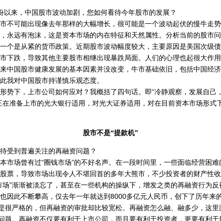
以来，中国股市波动加剧，您如何看待今年股市的发展？
不可能出现像去年那样的大幅增长，很可能是一个波动起伏的慢牛走势
永远有泡沫，这是资本市场的内在特征和天然属性。分析当前的股市问
一个是从紧的货币政策。近期股市波动幅度较大，主要原因是美国次级债
市下跌，导致其他主要股市相继出现暴跌局面。人们的心理也起很大作用
中国股市健康发展的基本因素并没改变，牛市基础依旧，包括中国经济
此我对中国股市持谨慎乐观态度。
势下，上市公司如何应对？我概括了四句话。即“冷静观察，发展自己
正在准备上市的光大银行适用，对光大证券适用，对在目前资本市场形式
股市不是“提款机”
受到普遍关注的再融资问题？
市场曾有过“圈钱市场”的不好名声。在一段时间里，一些面临经营困难
股票，导致市场出现令人不堪回首的多年大熊市，不少投资者的财产性收
市场”渐渐被淡忘了，甚至在一些机构的操纵下，增发之类的再融资行为反
也因此不断攀高，仅去年一年就达到8000多亿元人民币，创下了历年来
是很严格的，但再融资的审批却比较宽松。再融资怎么融、融多少，这里
的问题。再融资不仅要有利于上市公司，而且要有利于投资者，更要有利于