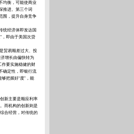
不均衡，可能使商业
深推进。第三个词
范围，提升自身竞争
传统经济体即发达国
”，即由于美国次贷
就是贸易顺差过大、投
经济增长由偏快转为
工作要实施稳健的财
不确定性，即银行流
够把握好“度”，能
创新主要是顺应利率
。而机构的创新则是
综合经营，对传统的