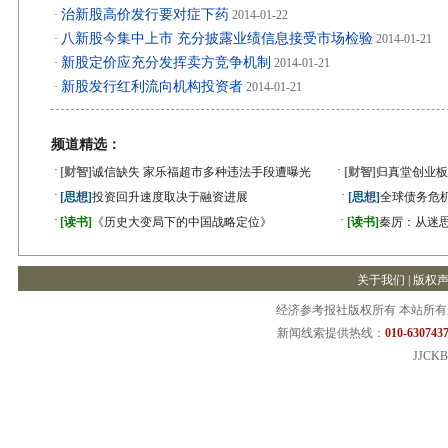
治新股高价发行要对症下药
·
2014-01-22
八新股今集中上市 充分披露业绩信息接受市场检验
·
2014-01-21
新股定价应充分发挥卖方竞争机制
·
2014-01-21
新股发行红利流向机构投资者
·
2014-01-21
频道精选：
·
·
[财智]
诚信缺失 家乐福超市多种违法手段遭曝光
[财智]
归真堂创业板
·
·
[思想]
投资回升速度取决于融资进展
[思想]
全球债务危机
·
·
[读书]
《历史大变局下的中国战略定位》
[读书]
秦厉：从迷
关于我们
|
版权
经济参考报社版权所有 本站所
新闻线索提供热线：
010-6307437
JJCKB