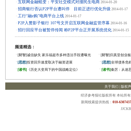
互联网金融蜕变：平安社交模式对撞民生电商
·
2014-01-20
招商银行否认P2P平台遭叫停 目前正进行优化升级
·
2014-01-17
工行“融e购”电商平台上线
·
2014-01-17
P2P入赘影子银行 107号文开启互联网金融监管序幕
·
2014-01-16
招行回应平台被暂停传闻 称P2P平台正开展系统优化
·
2014-01-15
频道精选：
·
·
[财智]
诚信缺失 家乐福超市多种违法手段遭曝光
[财智]
归真堂创业板
·
·
[思想]
投资回升速度取决于融资进展
[思想]
全球债务危机
·
·
[读书]
《历史大变局下的中国战略定位》
[读书]
秦厉：从迷
关于我们
|
版权
经济参考报社版权所有 本站所
新闻线索提供热线：
010-6307437
JJCKB