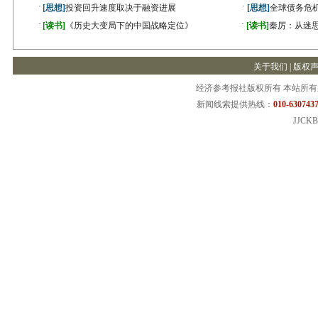
·
·
[思想]
投资回升速度取决于融资进展
[思想]
全球债务危机
·
·
[读书]
《历史大变局下的中国战略定位》
[读书]
秦厉：从迷
关于我们
|
版权
经济参考报社版权所有 本站所
新闻线索提供热线：
010-6307437
JJCKB