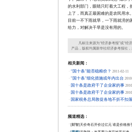
的水利部门，眼睛只盯着大工程，
上了，而真正最困难的是农民用水
目前一不下雨就旱，一下雨就涝的
给力，对解决干旱是没有用的。
凡标注来源为“经济参考报”或“经济
产品，版权均属新华社经济参考报社，
相关新闻：
“国十条”能否稳粮价？
·
2011-02-11
"国十条"细化措施或年内出台
·
2010
国十条是政府干了企业家的事
·
2010
国十条是政府干了企业家的事
·
2010
国家税务总局敦促各地不折不扣落
·
频道精选：
·
[财智]
天价奇石开价过亿元 谁是价格推
·