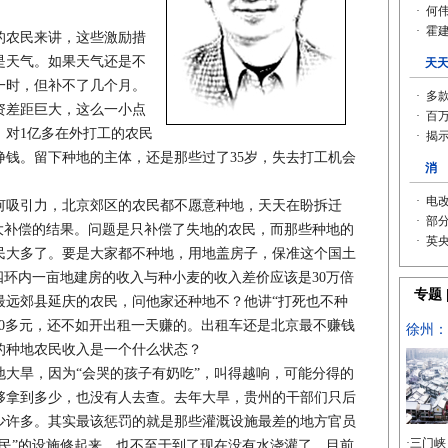
农民来讲，这些激励措
是天气。如果天气还是不
一时，但补不了几个月。
资差距巨大，这么一小点
，对1亿多在外打工的农民
挣钱。留下种地的主体，还是那些过了35岁，失去打工机会
吸引力，北京郊区的农民都不愿意种地，天天在盼拆迁
大补偿的结果。问题是只补偿了失地的农民，而那些种地的
民大多了。要是大家都不种地，用地盖房子，保准这个国土
四环内一亩地建房的收入与种小麦的收入差价应该是30万倍
最远郊县延庆的农民，问他家还种地不？他讲“打死也不种
00多元，还不如开出租一天赚的。出租车还是北京最不赚钱
的种地农民收入是一个什么状态？
旱，因为“会哭的孩子有奶吃”，叫得越响，可能分得的
够拿到多少，也没有人去查。去年大旱，贵州的干部们只后
少许多。其实最该惩罚的就是那些灌溉设施最差的地方官员
民”的设施修起来，也不至于到了现在没有水浇灌了。目前