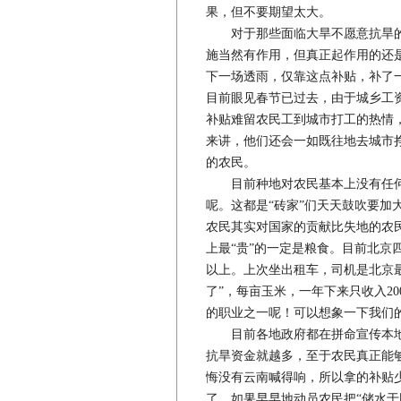
果，但不要期望太大。
对于那些面临大旱不愿意抗旱的
施当然有作用，但真正起作用的还
下一场透雨，仅靠这点补贴，补了
目前眼见春节已过去，由于城乡工
补贴难留农民工到城市打工的热情
来讲，他们还会一如既往地去城市
的农民。
目前种地对农民基本上没有任何
呢。这都是“砖家”们天天鼓吹要加
农民其实对国家的贡献比失地的农
上最“贵”的一定是粮食。目前北京
以上。上次坐出租车，司机是北京
了”，每亩玉米，一年下来只收入2
的职业之一呢！可以想象一下我们
目前各地政府都在拼命宣传本地大
抗旱资金就越多，至于农民真正能
悔没有云南喊得响，所以拿的补贴
了。如果早早地动员农民把“储水于