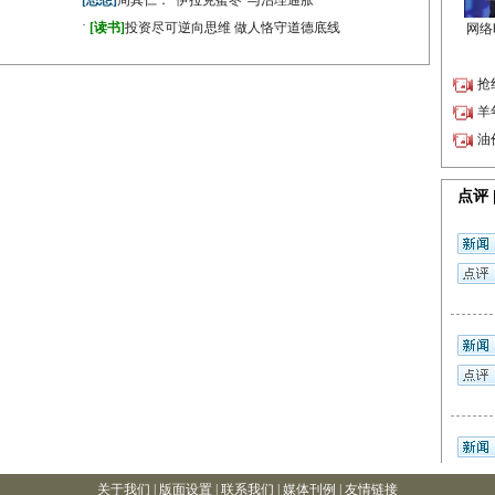
[思想]
周其仁：“伊拉克蜜枣”与治理通胀
·
[读书]
投资尽可逆向思维 做人恪守道德底线
关于我们
|
版面设置
| 联系我们 |
媒体刊例
|
友情链接