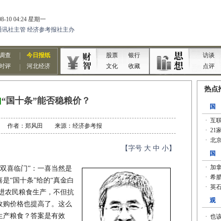
]
“国十条”能否稳粮价？
2-11 作者：郑风田 来源：经济参考报
【字号
大
中
小
】
双喜临门”：一喜当然是
是“国十条”给的“真金白
促进农民粮食生产，不但抗
收购价格也提高了。这么
生产粮食？答案是有效