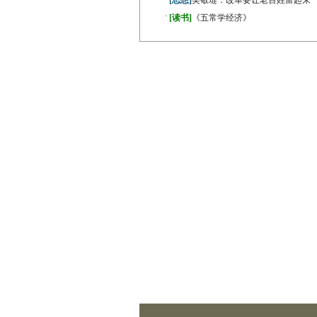
[思想]
吴敬琏：改革要让老百姓富起来
·
[读书]
《五常学经济》