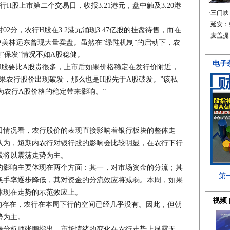
股上市第二个交易日，收报3.21港元，盘中触及3.20港
分，农行H股在3.2港元涌现3.47亿股的挂盘待售，而在
，当中美林远东曾现大量卖盘。虽然在“绿鞋机制”的启动下，农
“保发”情况不如A股稳健。
要比A股贵很多，上市后如果价格稳定在发行价附近，
果农行股价出现破发，那么也是H股先于A股破发。”该私
为农行A股价格的稳定带来影响。”
情况看，农行股价的表现直接影响着银行板块的整体走
认为，短期内农行对银行股的影响会比较明显，在农行下行
股将以震荡走势为主。
影响主要体现在两个方面：其一，对市场资金的分流；其
换手率逐步降低，其对资金的分流效应将减弱。本周，如果
体现在走势的示范效应上。
存在，农行在本周下行的空间已经几乎没有。因此，但朝
势为主。
分析师张鹏指出，市场情绪的变化在农行走势上显露无