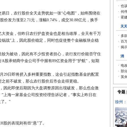
日，农行股价全天走势犹如一张“心电图”，始终围绕在
股价发力涨至2.71元，涨幅0.74%，成交30.88亿元，换手
大资金，但昨日农行护盘资金也是相当雄厚，全天有千万
“保发拉锯战”上，因此股价稳定，同时也促使整个金融板块企稳
较为被动，因此有不少投资者担心，农行发行价能否守住
A股承销商中金公司手中握有89亿资金用于“护航”，短期
29日即将挤入多种重要指数，这会引起指数基金的配置
时之前不破发，那么农行股价后市会走得更稳。
因此即便后期因为大盘调整原因出现破发，那么也会激
”上海一家基金公司投资经理告诉记者，“事实上昨日在
盘了。”
股的表现则有些“悬”了。