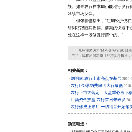
疑。如果农行在本周仍能稳守发行
延续市场反弹。
但张鹏也指出，“短期经济仍在政
绪则将跟随其摇摆。前期的快速下跌
处在这样一段修复行情中的。”
凡标注来源为“经济参考报”或“经济
产品，版权均属新华社经济参考报社，
相关新闻：
刘明康:农行上市亮点在基层
·
2010-0
农行IPO承销费率四大行最低
·
2010-
农行上市终落定 大盘重心再下
·
巨额资金护盘 农行首日未破发
·
201
农行修成正果后 一切福音开始消
·
频道精选：
·