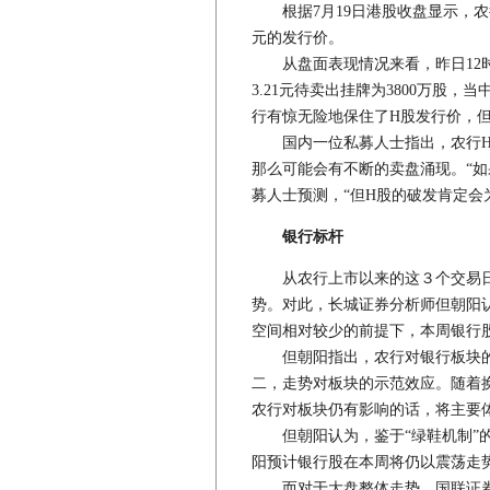
根据7月19日港股收盘显示，农行H
元的发行价。
从盘面表现情况来看，昨日12时02
3.21元待卖出挂牌为3800万股
行有惊无险地保住了H股发行价，但
国内一位私募人士指出，农行H股
那么可能会有不断的卖盘涌现。“如
募人士预测，“但H股的破发肯定会
银行标杆
从农行上市以来的这３个交易日
势。对此，长城证券分析师但朝阳
空间相对较少的前提下，本周银行
但朝阳指出，农行对银行板块的
二，走势对板块的示范效应。随着
农行对板块仍有影响的话，将主要
但朝阳认为，鉴于“绿鞋机制”的
阳预计银行股在本周将仍以震荡走
而对于大盘整体走势，国联证券