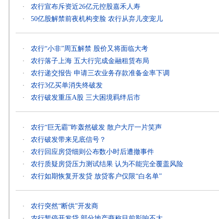
农行宣布斥资近26亿元控股嘉禾人寿
·
50亿股解禁前夜机构变脸 农行从弃儿变宠儿
·
农行“小非”周五解禁 股价又将面临大考
·
农行落子上海 五大行完成金融租赁布局
·
农行递交报告 申请三农业务存款准备金率下调
·
农行3亿买单消失终破发
·
农行破发重压A股 三大困境羁绊后市
·
农行“巨无霸”昨轰然破发 散户大厅一片笑声
·
农行破发带来见底信号？
·
农行回应房贷细则公布数小时后遭撤事件
·
农行质疑房贷压力测试结果 认为不能完全覆盖风险
·
农行如期恢复开发贷 放贷客户仅限“白名单”
·
农行突然“断供”开发商
·
农行暂停开发贷 部分地产商称目前影响不大
·