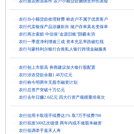
农行惠农附加条件 农户小额贷款捆绑意外伤害险
·
农行办小额贷款收理财费 称农户不属于优质客户
·
农行代卖银保产品涉嫌欺诈 储户存单莫名变保单
·
农行再次索赔 中信保“金源旧账”阴霾未消
·
农行一季度净利增逾三成 资本充足率跌破红线
·
农行与蒙特利尔银行合推私人银行跨境金融服务
·
农行创上市新高 券商建议加大银行股配置
·
农行涉农贷款余额1.48万亿元
·
农行称今明两年无股市融资计划
·
农行总资产突破十万亿元
·
农行去年日赚2.6亿元 四大行资产规模重排座次
·
农行信用卡取现手续费达1% 取7万手续费700
·
农行拟发500亿次级债 两年内或不做股本融资
·
农行低调牵手嘉禾人寿
·