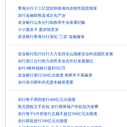
青海分行十三亿贷款助推省内农牧民脱贫致富
·
农行金融助推县域文化产业
·
农业银行山东分行助推养牛业发展纪略
·
小小惠农卡 惠农情意浓
·
农业银行青海分行深化“三农”金融服务
·
农业银行四川分行大力支持乐山国家农业科技园区发展
·
农行浙江分行助力农民专业合作社发展侧记
·
农行4家村镇银行盈利362万
·
农业银行发行500亿次级债 称两年不再融资
·
农行表示两年内无股本融资需要
·
农行将于周四发行400亿元次级债
·
既无授权又不告知 农行擅将储户存款划为保费
·
农行将于6月初发行总额不超过500亿元次级债
·
农行获批发行500亿元次级债
·