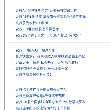
农行A、H股询价初定_融资额有望超工行
·
农行A股询价结束 募集资金有望达到245亿美元
·
银行股为农行IPO护驾
·
农行IPO引发新股改革再思考
·
农行发行"狮子开大口" 机构不甘当"冤大头"
·
农行IPO换来股市短期平衡
·
客户状告农行 称向收款人收手续费是霸王条款
·
定价远高于预期 私募基金声言将放弃农行
·
农行招股价今揭晓 巨额分红惹争议
·
农行路演首日受机构关注
·
农行携手渣打共推世界级金融产品
·
农行定价高限或超4元远高于预期
·
农行AH股或同步认购国寿有望成农行最大买家
·
央行连续向市场注资为农行上市护航
·