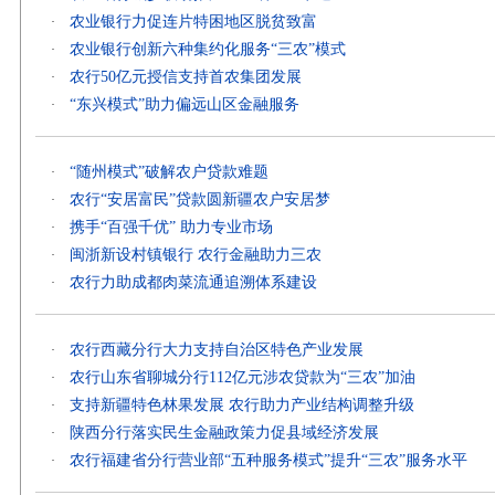
农业银行力促连片特困地区脱贫致富
·
农业银行创新六种集约化服务“三农”模式
·
农行50亿元授信支持首农集团发展
·
“东兴模式”助力偏远山区金融服务
·
“随州模式”破解农户贷款难题
·
农行“安居富民”贷款圆新疆农户安居梦
·
携手“百强千优” 助力专业市场
·
闽浙新设村镇银行 农行金融助力三农
·
农行力助成都肉菜流通追溯体系建设
·
农行西藏分行大力支持自治区特色产业发展
·
农行山东省聊城分行112亿元涉农贷款为“三农”加油
·
支持新疆特色林果发展 农行助力产业结构调整升级
·
陕西分行落实民生金融政策力促县域经济发展
·
农行福建省分行营业部“五种服务模式”提升“三农”服务水平
·