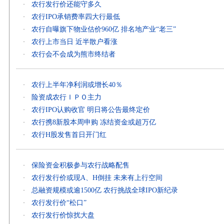
农行发行价还能守多久
·
农行IPO承销费率四大行最低
·
农行自曝旗下物业估价960亿 排名地产业“老三”
·
农行上市当日 近半散户看涨
·
农行会不会成为熊市终结者
·
农行上半年净利润或增长40％
·
险资成农行ＩＰＯ主力
·
农行IPO认购收官 明日将公告最终定价
·
农行携8新股本周申购 冻结资金或超万亿
·
农行H股发售首日开门红
·
保险资金积极参与农行战略配售
·
农行发行价或现A、H倒挂 未来有上行空间
·
总融资规模或逾1500亿 农行挑战全球IPO新纪录
·
农行发行价“松口”
·
农行发行价惊扰大盘
·