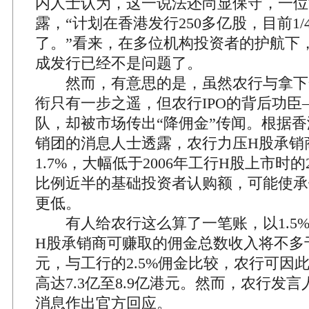
内人士认为，这一说法还尚显保守，一位
露，“计划在香港发行250多亿股，目前1
了。”看来，在多位机构投资者的护航下
成发行已经不是问题了。
然而，有意思的是，虽然农行与拿下全
衔只有一步之遥，但农行IPO的背后功臣
队，却被市场传出“降佣金”传闻。根据
销团的消息人士透露，农行力压H股承销商
1.7%，大幅低于2006年工行H股上市时的
比例近半的基础投资者认购额，可能使承
更低。
有人给农行这么算了一笔账，以1.5%
H股承销商可赚取的佣金总数收入将不多于1
元，与工行的2.5%佣金比较，农行可因
高达7.3亿至8.9亿港元。然而，农行发
消息作出官方回应。