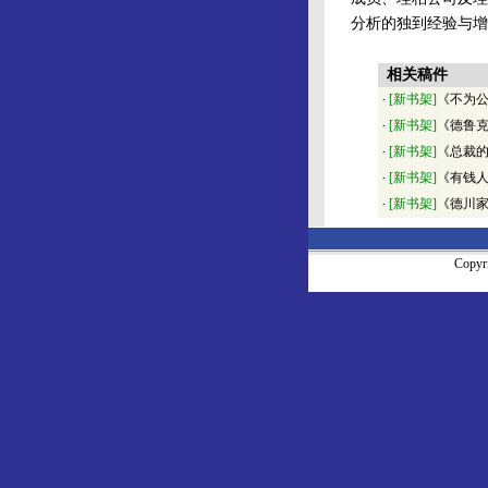
分析的独到经验与增
相关稿件
·
[新书架]
《不为
·
[新书架]
《德鲁
·
[新书架]
《总裁
·
[新书架]
《有钱
·
[新书架]
《德川
Copy