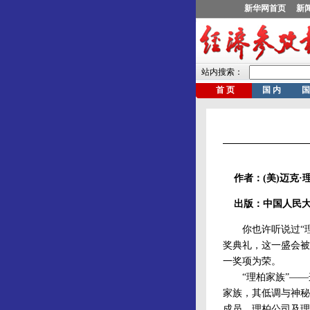
作者：(美)迈克·
出版：中国人民大
你也许听说过“理
奖典礼，这一盛会被
一奖项为荣。
“理柏家族”——
家族，其低调与神秘
成员、理柏公司及理