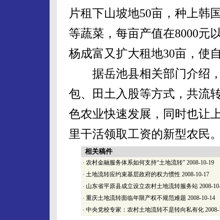
片租下山坡地50亩，种上韩
等蔬菜，每亩产值在8000元
杨成富又扩大租地30亩，使
据岳池县相关部门介绍，
包、田土入股等方式，共流转
色农业快速发展，同时也让
里干活领取工资的新型农民
相关稿件
·
农村金融服务体系如何支持“土地流转”
2008-10-19
·
土地流转应约束基层政府的权力惯性
2008-10-17
·
山东省平原县成立设立农村土地流转服务站
2008-10
·
重庆土地流转面临年限产权不规范难题
2008-10-14
·
中央党校专家：农村土地流转不是转向私有化
2008-