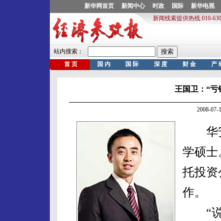
王国卫：“亏
2008-0
华安
学硕士
托投资
作。
“说实