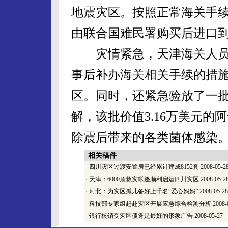
地震灾区。按照正常海关手
由联合国难民署购买后进口
灾情紧急，天津海关人员
事后补办海关相关手续的措
区。同时，还紧急验放了一
解，该批价值3.16万美元的
除震后带来的各类菌体感染
相关稿件
·
四川灾区过渡安置房已经累计建成8152套
2008-05-2
·
天津：6000顶救灾帐篷顺利启运四川灾区
2008-05-2
·
河北：为灾区孤儿备好上千名“爱心妈妈”
2008-05-28
·
科技部专家组赶赴灾区开展应急综合检测分析
2008-
·
银行核销受灾区债务是最好的形象广告
2008-05-27