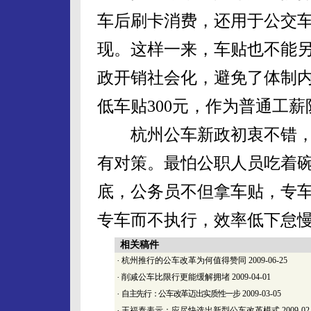
车后刷卡消费，还用于公交
现。这样一来，车贴也不能
政开销社会化，避免了体制
低车贴300元，作为普通工薪
杭州公车新政初衷不错，
有对策。最怕公职人员吃着
底，公务员不但拿车贴，专
专车而不执行，效率低下怠
相关稿件
·
杭州推行的公车改革为何值得赞同
2009-06-25
·
削减公车比限行更能缓解拥堵
2009-04-01
·
自主先行：公车改革迈出实质性一步
2009-03-05
·
王福泰表示：应尽快选出新型公车改革模式
2009-02