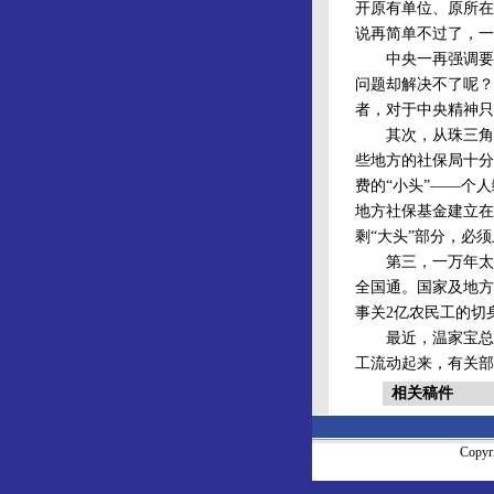
开原有单位、原所在
说再简单不过了，一
中央一再强调要关
问题却解决不了呢？
者，对于中央精神只
其次，从珠三角的
些地方的社保局十分
费的“小头”——个
地方社保基金建立在
剩“大头”部分，必
第三，一万年太久
全国通。国家及地方
事关2亿农民工的切
最近，温家宝总理
工流动起来，有关部
相关稿件
Copy