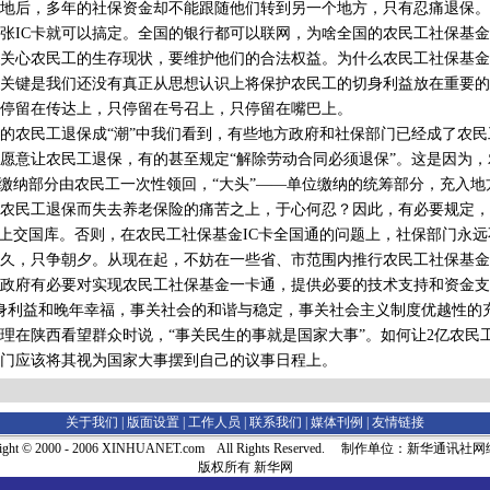
地后，多年的社保资金却不能跟随他们转到另一个地方，只有忍痛退保。
张IC卡就可以搞定。全国的银行都可以联网，为啥全国的农民工社保基
心农民工的生存现状，要维护他们的合法权益。为什么农民工社保基金
关键是我们还没有真正从思想认识上将保护农民工的切身利益放在重要的
停留在传达上，只停留在号召上，只停留在嘴巴上。
农民工退保成“潮”中我们看到，有些地方政府和社保部门已经成了农民
愿意让农民工退保，有的甚至规定“解除劳动合同必须退保”。这是因为
人缴纳部分由农民工一次性领回，“大头”——单位缴纳的统筹部分，充入
农民工退保而失去养老保险的痛苦之上，于心何忍？因此，有必要规定，
须上交国库。否则，在农民工社保基金IC卡全国通的问题上，社保部门永
，只争朝夕。从现在起，不妨在一些省、市范围内推行农民工社保基金
政府有必要对实现农民工社保基金一卡通，提供必要的技术支持和资金支
身利益和晚年幸福，事关社会的和谐与稳定，事关社会主义制度优越性的
在陕西看望群众时说，“事关民生的事就是国家大事”。如何让2亿农民
门应该将其视为国家大事摆到自己的议事日程上。
关于我们 |
版面设置
|
工作人员
|
联系我们
|
媒体刊例
|
友情链接
right © 2000 - 2006 XINHUANET.com All Rights Reserved. 制作单位：新华通讯
版权所有 新华网