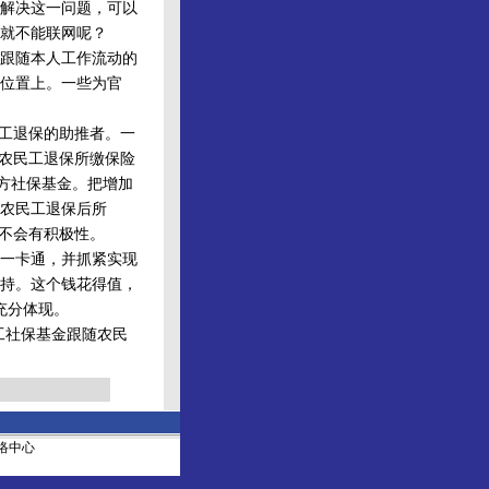
解决这一问题，可以
金就不能联网呢？
跟随本人工作流动的
位置上。一些为官
工退保的助推者。一
，农民工退保所缴保险
地方社保基金。把增加
农民工退保后所
远不会有积极性。
一卡通，并抓紧实现
持。这个钱花得值，
充分体现。
工社保基金跟随农民
社网络中心