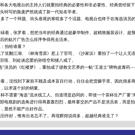
和各大电视台的主持人们就重拍经典的必要性和非必要性、经典曾经留下
头特写的脸庞俨然就成了新一代知名学者。
多了一个辩题、街头巷尾的寒暄多了个话题、电视台也终于在海选演员的
碌着，张罗着，想把当年的经典通过超豪华制作、超精致服装设计、超预
后的贴片广告怎么排序争得死去活来。
：拍给谁看？
了笑翻江湖、《林海雪原》惹上了官司、《沙家浜》重拍了一个让人无语
百怪、到处谈恋爱的孙悟空和猪八戒了。
”演员的《红楼梦》，重拍成了拯救文艺界的一帖“王道士”牌狗皮膏药
看，没找到下家前不顾及成本盲目行动，往往会把货砸手里。因此很多商
，以求谋个好的销量。
不需要“海选”流水线工人。但道理是趋同的，即使一个茶杯生产厂要“
部电视剧的选角进行得再轰轰烈烈，最终要交的产品不是演员表，而是拍
，显然不能产出好作品。
旧作好，惟有出名忘不了。再现辉煌说得多，超越经典谁见了？