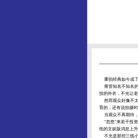
重拍经典如今成了
甭管知名不知名的
技的外衣，不光让老
然而观众好像不太
育的，还有说拍摄时
当观众不再期待，甚
“忽悠”来若干投资
纸的文娱版消息上升
不光是那些三线小