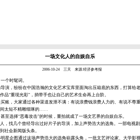
一场文化人的自娱自乐
2006-10-24 三天 来源:经济参考报
一个时髦词。
导演，纷纷在中国浩瀚的文化艺术宝库里面淘出压箱底的东西，打算给老
作品“重现光彩”，捎带手也让自己的艺术生命再上台阶。
买账，大家通过各种渠道发泄不满：有说浪费钱浪费人力的、有说不尊重
间太短不精雕细琢的……
至选择“恶毒攻击”的时候，重拍就成了一场文艺界的自娱自乐。
人，找几个曾经导出过好片子的导演，加上声势浩大的选角。一部电视剧
到社会新闻版头条。
明星企图通过这场声势浩大的选角崭露头角，一批文艺评论家、大学影视