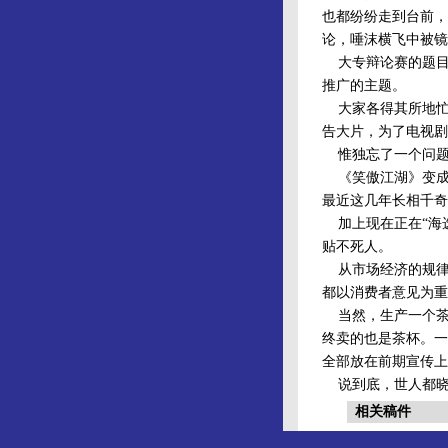
也都纷纷走到台前，
论，唾沫横飞中被镜
大专辩论赛的题目
推广的主题。
大家各得其所地忙
告大片，为了电视剧
惟独忘了一个问题
《笑傲江湖》变成
最近这几年长相千奇
加上现在正在“海选
贴不死人。
从市场经济的规律
都以消费者意见为重
当然，生产一个茶杯
终卖的也是茶杯。一
全部放在前期宣传上
说到底，世人都晓
相关稿件