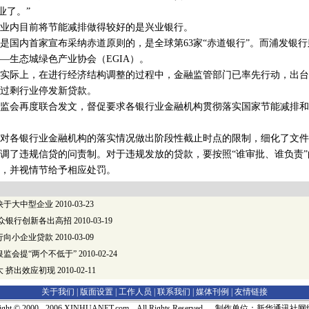
业了。”
内目前将节能减排做得较好的是兴业银行。
内首家宣布采纳赤道原则的，是全球第63家“赤道银行”。而浦发银行
—生态城绿色产业协会（EGIA）。
际上，在进行经济结构调整的过程中，金融监管部门已率先行动，出台
过剩行业停发新贷款。
会再度联合发文，督促要求各银行业金融机构贯彻落实国家节能减排和
各银行业金融机构的落实情况做出阶段性截止时点的限制，细化了文件
了违规信贷的问责制。对于违规发放的贷款，要按照“谁审批、谁负责”
，并视情节给予相应处罚。
快于大中型企业
2010-03-23
 众银行创新各出高招
2010-03-19
行向小企业贷款
2010-03-09
监会提“两个不低于”
2010-02-24
大 挤出效应初现
2010-02-11
关于我们 |
版面设置
|
工作人员
|
联系我们
|
媒体刊例
|
友情链接
right © 2000 - 2006 XINHUANET.com All Rights Reserved. 制作单位：新华通讯