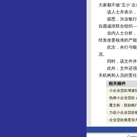
大家都不做‘五小’企
该人士并表示，业
据悉，兴业银行是国
自愿减排联合组织—
业内人士分析，实
经发改委核准的产能
此次，央行与银监
况。
同时，该文件并对
此外，文件还强调
关机构和人员的责任
相关稿件
·
小企业贷款增速
·
热捧小企业贷款
·
董文标：鼓励银
·
力促小企业贷款银
·
企业贷款难度加
Copy