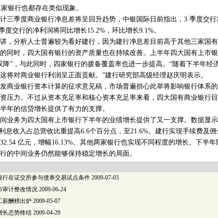
他三家银行也都存在类似现象。
三季度商业银行净息差将呈回升趋势，中银国际日前指出，3 季度交行
季度交行的净利润将同比增长15.2%，环比增长9.1%。
，分析人士普遍较为看好建行，因为建行净息差目前高于其他三家国有
同时，四大国有银行的资产质量也在持续改善。上半年四大国有上市银
双降”，与此同时，四家银行的拨备覆盖率也进一步提高。“随着下半年经
这将对商业银行利润呈正面贡献。”建行研究部高级经理赵庆明表示。
商业银行资本计算的征求意见稿，市场普遍担心此举将影响银行体系的
资压力。不过从资本充足率和核心资本充足率来看，四大国有商业银行目
半年的信贷增长提供了有力的支撑。
业务为四大国有上市银行下半年的业绩增长提供了又一支撑。数据显示
利息收入占总营收比重提高6.6个百分点，至21.6%。建行实现手续费及佣金净
2.54 亿元，增幅16.13%。其他两家银行也实现不同程度的增长。下半
行的中间业务仍然能够保持稳定增长的局面。
银行在证交所参与债券交易试点条件
2009-07-03
布审计整改情况
2009-06-24
工薪酬榜出炉
2009-05-07
增长态势终结
2009-04-29