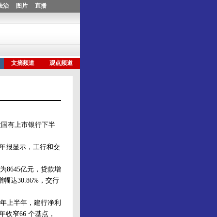
国有上市银行下半
半年报显示，工行和交
8645亿元，贷款增
幅达30.86%，交行
年上半年，建行净利
年收窄66 个基点，