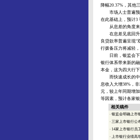
降幅20.37%，其
市场人士普遍预计
在此基础上，预计3 
从息差的角度来讲
在息差见底回升的
良贷款率普遍呈现“
行拨备压力将减轻，
日前，银监会下发
银行体系带来新的融
本金，这为四大行下
而快速成长的中间
息收入大增38%，非
元，较上年同期增加3
等因素，预计各家银
相关稿件
·
银监会明确上市
·
三家上市银行公
·
14家上市银行员
·
上市银行业绩高