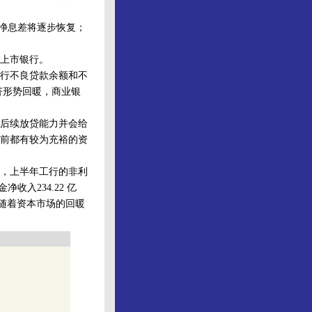
净息差将逐步恢复；
上市银行。
行不良贷款余额和不
济形势回暖，商业银
后续放贷能力并会给
前都有较为充裕的资
，上半年工行的非利
收入234.22 亿
年随着资本市场的回暖