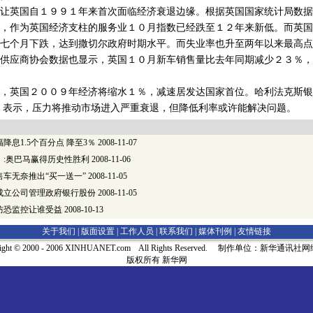
英国自１９９１年来首次面临经济衰退边缘。根据英国国家统计局数据
，作为英国经济支柱的服务业１０月指数已经跌至１２年来新低。而英国
七个月下跌，达到撒切尔政府时期水平。而失业率也升至两年以来最高点
应商协会数据也显示，英国１０月新车销售量比去年同期减少２３％，
英国２００９年经济将缩水１％，减速居发达国家首位。哈利法克斯银
ｓ表示，压力将推动市场进入严重衰退，但降低利率或许能解决问题。
降息1.5个百分点 降至3％
2008-11-07
》:奥巴马赢得历史性胜利
2008-11-06
车无奈推出“买一送一”
2008-11-05
成立公司管理政府银行股份
2008-11-05
防恐监控让谁受益
2008-10-13
关于我们 |
版面设置
|
工作人员
|
联系我们
|
媒体刊例
|
友情链接
right © 2000 - 2006 XINHUANET.com All Rights Reserved. 制作单位：新华通讯
版权所有 新华网