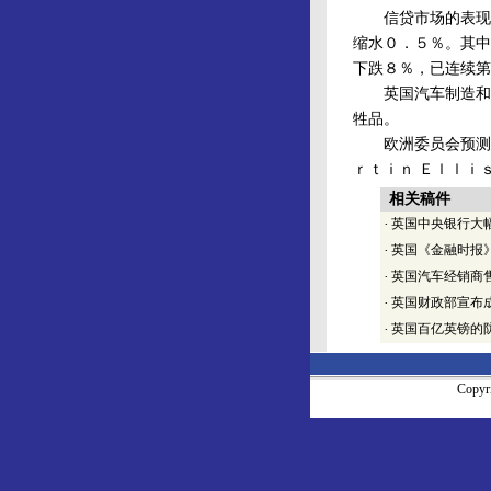
信贷市场的表现让
缩水０．５％。其中
下跌８％，已连续第
英国汽车制造和供
牲品。
欧洲委员会预测，
ｒｔｉｎ Ｅｌｌｉ
相关稿件
·
英国中央银行大幅
·
英国《金融时报
·
英国汽车经销商售
·
英国财政部宣布
·
英国百亿英镑的
Copy