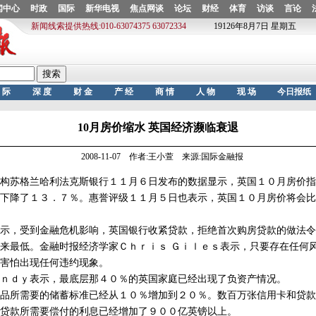
10月房价缩水 英国经济濒临衰退
2008-11-07 作者:王小萱 来源:国际金融报
苏格兰哈利法克斯银行１１月６日发布的数据显示，英国１０月房价指
下降了１３．７％。惠誉评级１１月５日也表示，英国１０月房价将会比
，受到金融危机影响，英国银行收紧贷款，拒绝首次购房贷款的做法令
来最低。金融时报经济学家Ｃｈｒｉｓ Ｇｉｌｅｓ表示，只要存在任何
害怕出现任何违约现象。
ｄｙ表示，最底层那４０％的英国家庭已经出现了负资产情况。
所需要的储蓄标准已经从１０％增加到２０％。数百万张信用卡和贷款
贷款所需要偿付的利息已经增加了９００亿英镑以上。