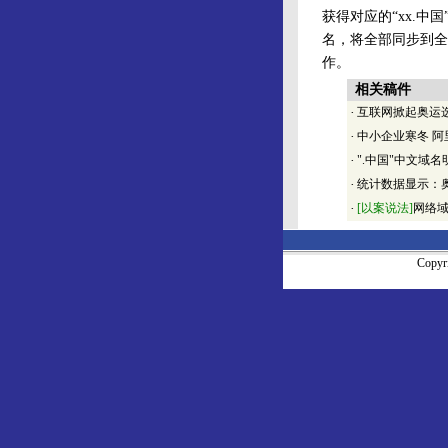
获得对应的“xx.中
名，将全部同步到全
作。
相关稿件
·
互联网掀起奥运
·
中小企业寒冬 阿
·
".中国"中文域
·
统计数据显示：奥
·
[以案说法]
网络域
Copy