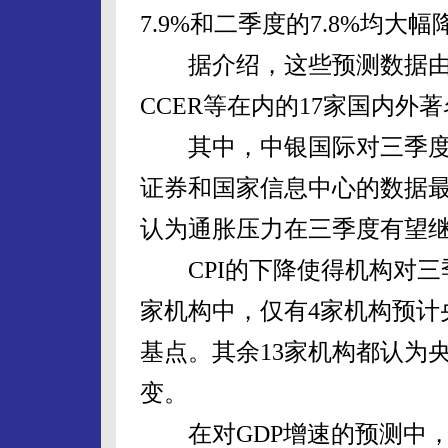
7.9%和二季度的7.8%均大幅
据介绍，这些预测数据由
CCER等在内的17家国内外
其中，中银国际对三季度CP
证券和国家信息中心的数据最
认为通胀压力在三季度有望
CPI的下降使得机构对三季
家机构中，仅有4家机构预计
基点。其余13家机构都认为央
变。
在对GDP增速的预测中，