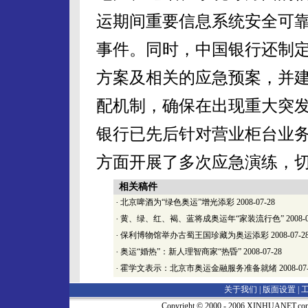
运期间重要信息系统安全可
事件。同时，中国银行还制
方案及相关的应急预案，并
配机制，确保在出现重大突
银行已先后针对营业柜台业
方面开展了多次应急演练，
相关稿件
·
北京啤酒为“绿色奥运”增光添彩
2008-07-28
·
黄、绿、红、褐、蓝将成奥运年“家装流行色”
2008-
·
保利博物馆举办古蜀王国珍藏为奥运添彩
2008-07-2
·
奥运“婚热”：新人理智商家“热昏”
2008-07-28
·
霍学文表示：北京市奥运金融服务准备就绪
2008-07
关于我们 |
版面设置
|
Copyright © 2000 - 2006 XINHUA