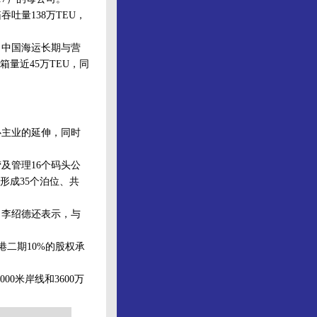
吐量138万TEU，
中国海运长期与营
量近45万TEU，同
主业的延伸，同时
及管理16个码头公
形成35个泊位、共
。李绍德还表示，与
二期10%的股权承
0米岸线和3600万