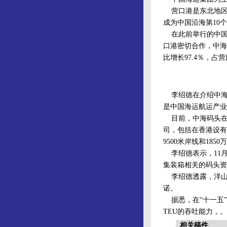
营口港是东北地区能
成为中国沿海第10
在此前举行的中国
口港密切合作，中海
比增长97.4％，
李绍德在介绍中海
是中国海运航运产业
目前，中海码头在
司，包括在香港设有
9500米岸线和185
李绍德表示，11月
集装箱相关的码头资
李绍德透露，洋山港
诺。
据悉，在“十一五”期
TEU的吞吐能力，。
相关稿件