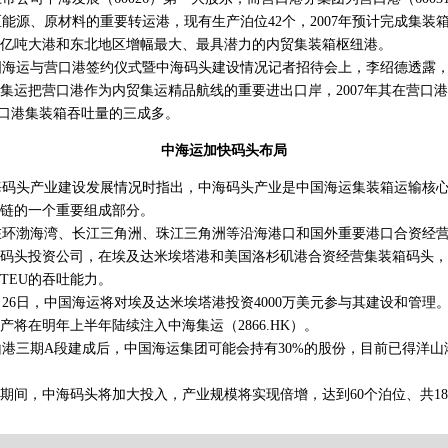
源、原材料的重要转运港，现有生产泊位42个，2007年预计完成集装箱吞
个亿吨大港和东北地区增幅最大、最具潜力的内贸集装箱枢纽港。
海运与营口港签约仪式暨中海码头建设情况记者招待会上，李绍德透露，
集运把营口港作为内贸集运精品航线的重要进出口岸，2007年其在营口港箱
占营口港集装箱吞吐量的三成多。
中海运加快码头布局
码头产业建设发展情况时指出，中海码头产业是中国海运集装箱运输核心
链的一个重要组成部分。
环渤海湾、长江三角洲、珠江三角洲等沿海港口和国外重要港口合资经营
码头投资公司，在埃及达米埃塔港和美国洛杉矶港合资经营集装箱码头，
0万TEU的吞吐能力。
26日，中国海运将对埃及达米埃塔港投资4000万美元参与其建设和管理
产将在明年上半年陆续注入中海集运（2866.HK）。
三期A段建成后，中国海运集团可能会持有30%的股份，目前已得洋山港
间，中海码头将加大投入，产业规模将实现倍增，达到60个泊位、共1800