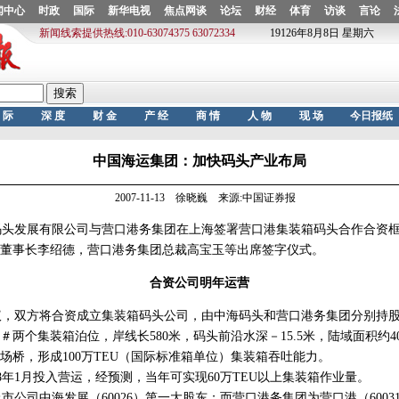
中国海运集团：加快码头产业布局
2007-11-13 徐晓巍 来源:中国证券报
码头发展有限公司与营口港务集团在上海签署营口港集装箱码头合作合资
董事长李绍德，营口港务集团总裁高宝玉等出席签字仪式。
合资公司明年运营
双方将合资成立集装箱码头公司，由中海码头和营口港务集团分别持股4
4＃两个集装箱泊位，岸线长580米，码头前沿水深－15.5米，陆域面积约
场桥，形成100万TEU（国际标准箱单位）集装箱吞吐能力。
8年1月投入营运，经预测，当年可实现60万TEU以上集装箱作业量。
公司中海发展（60026）第一大股东；而营口港务集团为营口港（6003