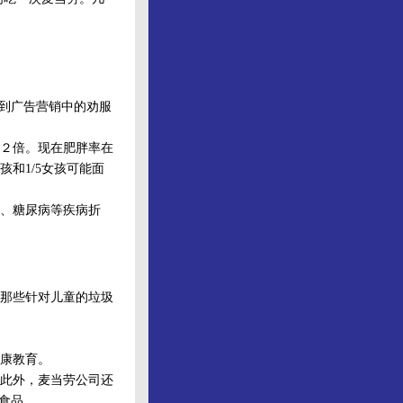
到广告营销中的劝服
２倍。现在肥胖率在
和1/5女孩可能面
、糖尿病等疾病折
那些针对儿童的垃圾
康教育。
此外，麦当劳公司还
食品。