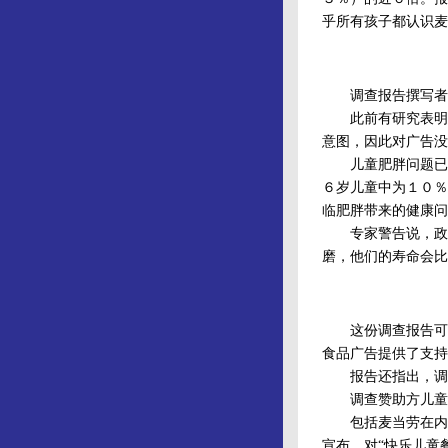
乎所有孩子都认识麦
调查报告撰写者汤
此前有研究表明，
意图，因此对广告没
儿童肥胖问题已引
６岁儿童中为１０％
临肥胖带来的健康问
专家警告说，政府
磨，他们的寿命会比
这份调查报告可能
食品广告提供了支持
报告还指出，调查
调查赞助方儿童成
包括麦当劳在内的
宣布，对“快乐儿童