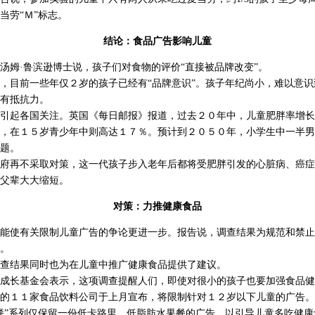
当劳“Ｍ”标志。
结论：食品广告影响儿童
姆·鲁滨逊博士说，孩子们对食物的评价“直接被品牌改变”。
目前一些年仅２岁的孩子已经有“品牌意识”。孩子年纪尚小，难以意识
有抵抗力。
起各国关注。英国《每日邮报》报道，过去２０年中，儿童肥胖率增长
，在１５岁青少年中则高达１７％。预计到２０５０年，小学生中一半男孩
题。
再不采取对策，这一代孩子步入老年后都将受肥胖引发的心脏病、癌症
父辈大大缩短。
对策：力推健康食品
使有关限制儿童广告的争论更进一步。报告说，调查结果为规范和禁止
。
结果同时也为在儿童中推广健康食品提供了建议。
长基金会表示，这项调查提醒人们，即使对很小的孩子也要加强食品健
１１家食品饮料公司于上月宣布，将限制针对１２岁以下儿童的广告。
餐”系列仅保留一份低卡路里、低脂肪水果餐的广告，以引导儿童多吃健康