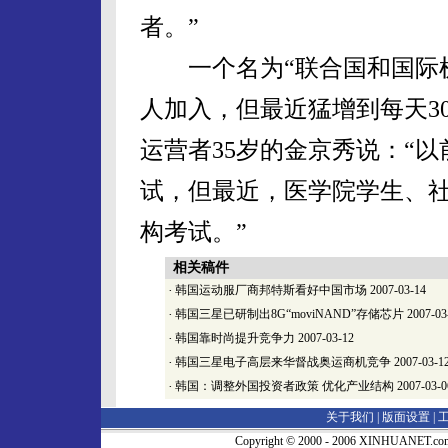
者。”
一个名为“联合国和国际机
人加入，但最近猛增到每天3
运营者35岁的金京秀说：“
试，但最近，医学院学生、
构考试。”
相关稿件
·
韩国运动服厂商邦特斯看好中国市场
2007-03-14
·
韩国三星已研制出8G“moviNAND”存储芯片
2007-03
·
韩国靠时尚提升竞争力
2007-03-12
·
韩国三星电子高层来华督战奥运商机竞争
2007-03-1
·
韩国：调整外国投资者政策 优化产业结构
2007-03-0
关于我们 |
版面设置
|
Copyright © 2000 - 2006 XINHUA