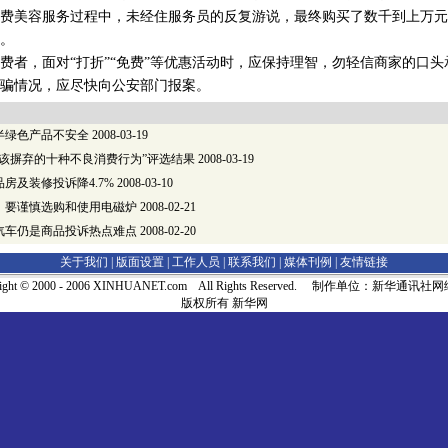
费美容服务过程中，未经住服务员的反复游说，最终购买了数千到上万元
。
，面对“打折”“免费”等优惠活动时，应保持理智，勿轻信商家的口头
骗情况，应尽快向公安部门报案。
半绿色产品不安全
2008-03-19
应该摒弃的十种不良消费行为”评选结果
2008-03-19
房及装修投诉降4.7%
2008-03-10
：要谨慎选购和使用电磁炉
2008-02-21
汽车仍是商品投诉热点难点
2008-02-20
关于我们 |
版面设置
|
工作人员
|
联系我们
|
媒体刊例
|
友情链接
right © 2000 - 2006 XINHUANET.com All Rights Reserved. 制作单位：新华通讯
版权所有 新华网