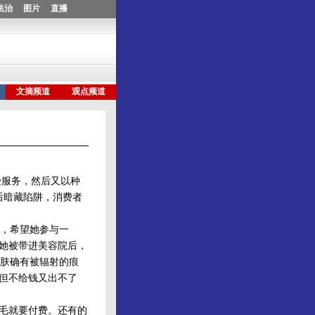
受服务，然后又以种
后暗藏陷阱，消费者
，希望她参与一
。她被带进美容院后，
肤确有被辐射的痕
，但不给钱又出不了
毛就要付费。还有的