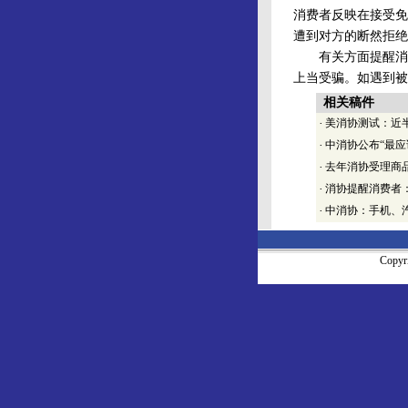
消费者反映在接受免
遭到对方的断然拒绝
有关方面提醒消费者
上当受骗。如遇到被
相关稿件
·
美消协测试：近
·
中消协公布“最
·
去年消协受理商品
·
消协提醒消费者
·
中消协：手机、
Copy