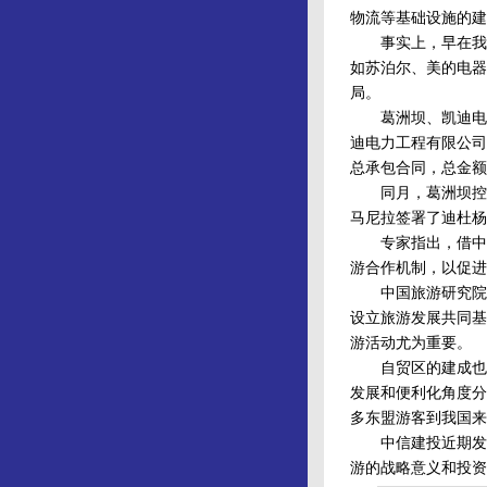
物流等基础设施的建
事实上，早在我国2
如苏泊尔、美的电器
局。
葛洲坝、凯迪电力
迪电力工程有限公司等
总承包合同，总金额约
同月，葛洲坝控股
马尼拉签署了迪杜杨
专家指出，借中国
游合作机制，以促进
中国旅游研究院副
设立旅游发展共同基
游活动尤为重要。
自贸区的建成也将
发展和便利化角度分
多东盟游客到我国来
中信建投近期发布
游的战略意义和投资