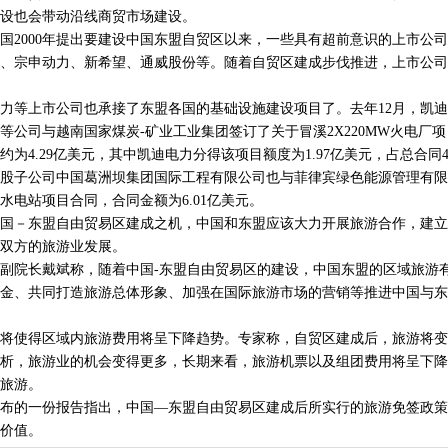
设也会带动沿线商贸市场建设。
000年提出要建设中国东盟自贸区以来，一些具有超前意识的上市公司
、宗申动力、新希望、通威股份等。随着自贸区建成步伐推进，上市公司
等上市公司也承接了东盟各国的基础设施建设项目了。去年12月，凯迪
公司与越南国家煤炭-矿业工业集团签订了关于冒溪2X220MW火电厂项目
为4.29亿美元，其中凯迪电力分得该项目额度为1.97亿美元，占总合同4
子公司中国葛洲坝集团国际工程有限公司也与菲律宾绿色能源管理有限
水电站项目合同，合同金额为6.01亿美元。
－东盟自由贸易区建成之机，中国和东盟应该大力开展旅游合作，建立
双方的旅游业发展。
院长戴斌称，随着中国-东盟自由贸易区的建设，中国东盟的区域旅游
金、共同打造旅游总体形象、加强在国际旅游市场的营销等推进中国与东
使得区域内旅游费用将呈下降趋势。专家称，自贸区建成后，旅游将变
析，旅游业的机会变得更多，长期来看，旅游机票以及组团费用将呈下降
旅游。
的一份报告指出，中国—东盟自由贸易区建成后所实行的旅游免签政策
价值。