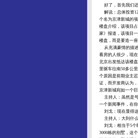
好了，首先我们还
解说：总体投资12
个名为京津新城的项
楼盘介绍，该项目占
家》报道，该项目一
楼盘，而是要造一座
从充满豪情的描述
看房的人很少，现在
北京出发抵达该楼盘
里驱车往南50多公
个原因是前期业主迟
证，而开发商认为，
京津新城宛如一个巨
主持人：虽然是号
一个新闻事件，在你
刘戈：现在显得这
主持人：大到什么
刘戈：相当于5个颐
3000栋的别墅，