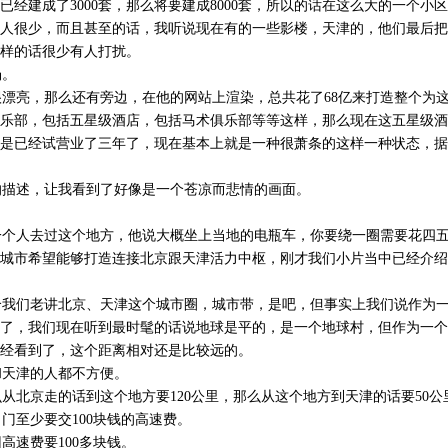
已经建成了3000套，那么将要建成8000套，所以的话在这么大的一个小
人很少，而且甚至的话，我听说现在有的一些影楼，天津的，他们最后把
样的话很少有人打扰。
场。
漂亮，那么还有旁边，在他的网站上渲染，总共花了68亿来打造整个为
乐部，包括五星级酒店，包括马术俱乐部等等这样，那么现在这五星级酒
是已经试营业了三年了，现在基本上就是一种很萧条的这样一种状态，据
描述，让我看到了好像是一个苍凉而悲情的画面。
个人去过这个地方，他说大概坐上当地的电瓶车，你要绕一圈需要花四五
城市希望能够打造连接北京跟天津活力中枢，刚才我们小片当中已经介绍
我们老讲北京、天津这个城市圈，城市带，是吧，但事实上我们说作为一
了，我们现在听到最时髦的话说地球是平的，是一个地球村，但作为一个
经看到了，这个距离相对还是比较远的。
天津的人都不方便。
北京走的话到这个地方要120公里，那么从这个地方到天津的话要50公
至少要交100块钱的高速费。
速费要100多块钱。