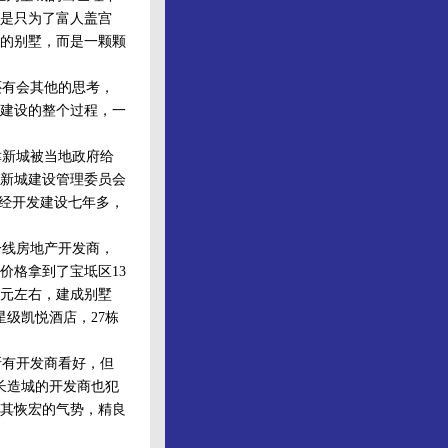
是只为了富人盖宫
的别墅，而是一颗颗
有会其他的思考，
建设的整个过程，一
新城被当地政府给
新城建设管理委员会
已经开发建设七年多，
线房地产开发商，
价格拿到了宝坻区13
亿元左右，建成别墅
星级凯悦酒店，27栋
所有开发商看好，但
长造城的开发商也犯
其恢宏的气势，精良