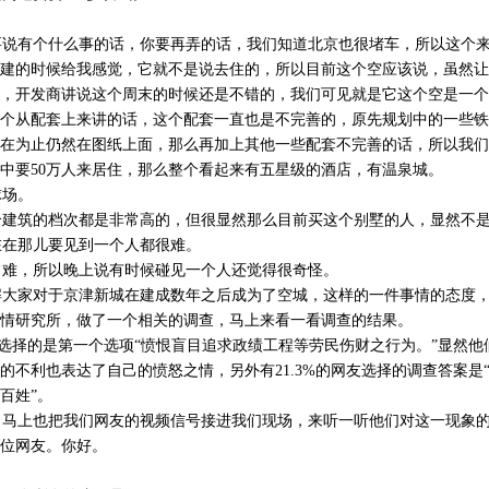
说有个什么事的话，你要再弄的话，我们知道北京也很堵车，所以这个来
建的时候给我感觉，它就不是说去住的，所以目前这个空应该说，虽然让
，开发商讲说这个周末的时候还是不错的，我们可见就是它这个空是一个
个从配套上来讲的话，这个配套一直也是不完善的，原先规划中的一些铁
在为止仍然在图纸上面，那么再加上其他一些配套不完善的话，所以我们
中要50万人来居住，那么整个看起来有五星级的酒店，有温泉城。
场。
建筑的档次都是非常高的，但很显然那么目前买这个别墅的人，显然不是
在那儿要见到一个人都很难。
难，所以晚上说有时候碰见一个人还觉得很奇怪。
大家对于京津新城在建成数年之后成为了空城，这样的一件事情的态度，
情研究所，做了一个相关的调查，马上来看一看调查的结果。
，选择的是第一个选项“愤恨盲目追求政绩工程等劳民伤财之行为。”显然
的不利也表达了自己的愤怒之情，另外有21.3%的网友选择的调查答案是
百姓”。
马上也把我们网友的视频信号接进我们现场，来听一听他们对这一现象的
位网友。你好。
。