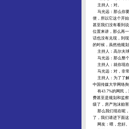
主持人：对。
马光远：那么你要
便，所以它这个开始
甚至我们没有看到说
位置来讲，那么再一
话也没有兑现，到现
的时候，虽然他规划
主持人：高尔夫球
马光远：那么整个
主持人：就你现在
马光远：对，非常
主持人：为了了解
中国传媒大学网络舆
有43.7%的网民
费甚至是规划和监察
级了，房产泡沫贻害
那么我们现在呢，
了，我们请进下面这
网友：喂，您好