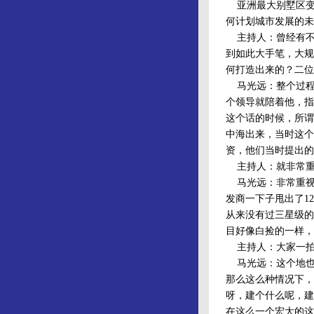
亚洲最大别墅区变
何计划城市发展的未
主持人：曾经有不
到如此大手笔，大规
何打造出来的？二位
马光远：整个过程
个领导就陪着他，指
这个话的时候，所谓
中海出来，当时这个
资，他们当时提出的
主持人：就非常重
马光远：非常重视
发商一下子甩出了1
从来没有过三星级的
目好像白捡的一样，
主持人：大家一拍
马光远：这个地也
那么这么种情况下，
呀，建个什么呢，建
在这么一个宏大的这