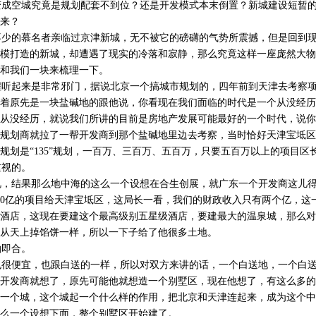
成空城究竟是规划配套不到位？还是开发模式本末倒置？新城建设短暂的
来？
少的慕名者亲临过京津新城，无不被它的磅礴的气势所震撼，但是回到现
模打造的新城，却遭遇了现实的冷落和寂静，那么究竟这样一座庞然大物
和我们一块来梳理一下。
听起来是非常邪门，据说北京一个搞城市规划的，四年前到天津去考察项
着原先是一块盐碱地的跟他说，你看现在我们面临的时代是一个从没经历
从没经历，就说我们所讲的目前是房地产发展可能最好的一个时代，说你
规划商就拉了一帮开发商到那个盐碱地里边去考察，当时恰好天津宝坻区
规划是“135”规划，一百万、三百万、五百万，只要五百万以上的项目区
视的。
，结果那么地中海的这么一个设想在合生创展，就广东一个开发商这儿得
20亿的项目给天津宝坻区，这局长一看，我们的财政收入只有两个亿，这一
酒店，这现在要建这个最高级别五星级酒店，要建最大的温泉城，那么对
从天上掉馅饼一样，所以一下子给了他很多土地。
即合。
很便宜，也跟白送的一样，所以对双方来讲的话，一个白送地，一个白送
开发商就想了，原先可能他就想造一个别墅区，现在他想了，有这么多的
一个城，这个城起一个什么样的作用，把北京和天津连起来，成为这个中
么一个设想下面，整个别墅区开始建了。