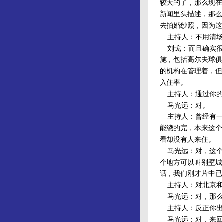
较大的了，那么现在
新闻里头描述，那么
去拍婚纱照，因为这
主持人：不用清
刘戈：而且确实很
施，包括高尔夫球俱
的机构在管理着，但
入住率。
主持人：通过你的
马光远：对。
主持人：曾经有一
能绕的完，本来这个
看却没有人来住。
马光远：对，这个
个地方可以叫别墅城
话，我们刚才片中已
主持人：对北京和
马光远：对，那么从
主持人：反正你出门
马光远：对，来回高