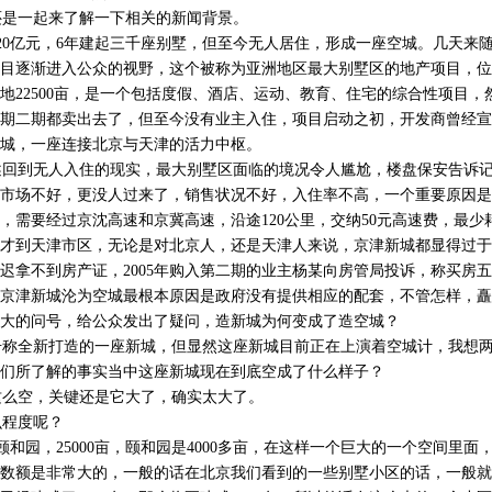
是一起来了解一下相关的新闻背景。
0亿元，6年建起三千座别墅，但至今无人居住，形成一座空城。几天来
目逐渐进入公众的视野，这个被称为亚洲地区最大别墅区的地产项目，位
地22500亩，是一个包括度假、酒店、运动、教育、住宅的综合性项目，
期二期都卖出去了，但至今没有业主入住，项目启动之初，开发商曾经宣
城，一座连接北京与天津的活力中枢。
回到无人入住的现实，最大别墅区面临的境况令人尴尬，楼盘保安告诉记
市场不好，更没人过来了，销售状况不好，入住率不高，一个重要原因是
，需要经过京沈高速和京冀高速，沿途120公里，交纳50元高速费，最少
里才到天津市区，无论是对北京人，还是天津人来说，京津新城都显得过
迟拿不到房产证，2005年购入第二期的业主杨某向房管局投诉，称买房
京津新城沦为空城最根本原因是政府没有提供相应的配套，不管怎样，矗
大的问号，给公众发出了疑问，造新城为何变成了造空城？
称全新打造的一座新城，但显然这座新城目前正在上演着空城计，我想两
们所了解的事实当中这座新城现在到底空成了什么样子？
么空，关键还是它大了，确实太大了。
程度呢？
和园，25000亩，颐和园是4000多亩，在这样一个巨大的一个空间里面
这个数额是非常大的，一般的话在北京我们看到的一些别墅小区的话，一般