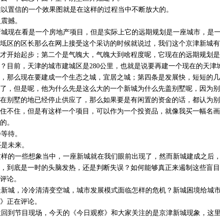
以置信的一个效果图就是在这样的过程当中不断放大的。
震撼。
城现在看是一个房地产项目，但是实际上它的远期规划是一座城市，是一
坻区的区长那么在网上接受这个采访的时候就说过，我们这个京津新城有
2年才开始起步；第二个是气魄大，气魄大到啥程度呢，它现在的远期规划是25
？目前，天津的城市建城区是280公里，也就是说要再建一个现在的天津
，那么现在要建成一个生态之城，宜居之城；第四条是发展快，短短的几年
了，但是呢，他为什么先是这么大的一个新城为什么先盖别墅呢，因为别
在别墅的地已经停止供应了，那么如果要是有闲置的资金的话，都认为别
住不住，但是有这样一个项目，可以作为一个投资品，就像我买一幅名画
的。
等待。
是未来。
样的一些想象当中，一座新城就在我们眼前出现了，然而新城建成之后，
，到底是一时的头脑发热，还是判断失误？如何能够真正来遏制这些盲目
评论。
新城，冷冷清清变空城，城市发展模式面临怎样的危机？新城困境给城市
》正在评论。
回到节目现场，今天的《今日观察》和大家关注的是京津新城现象，这里