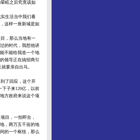
晕眩之后究竟该如
实生活当中我们看
，这样一座新城是如
目，那么当地有一
过的时代，我想他讲
能不能给我造一个地
的领导正在搞招商引
长就要亲自出马。
到了回应，这个开
下子来120亿，以前
地方政府来说这个项
项目，一拍即合，
地，两万五千亩的地
间的一个枢纽，那么