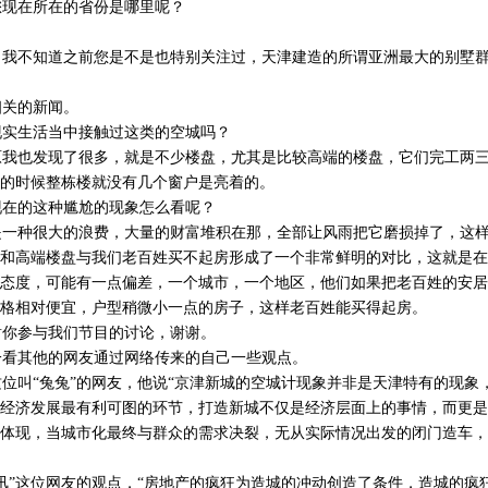
现在所在的省份是哪里呢？
。
我不知道之前您是不是也特别关注过，天津建造的所谓亚洲最大的别墅群
关的新闻。
实生活当中接触过这类的空城吗？
我也发现了很多，就是不少楼盘，尤其是比较高端的楼盘，它们完工两三
的时候整栋楼就没有几个窗户是亮着的。
在的这种尴尬的现象怎么看呢？
一种很大的浪费，大量的财富堆积在那，全部让风雨把它磨损掉了，这样
和高端楼盘与我们老百姓买不起房形成了一个非常鲜明的对比，这就是在
态度，可能有一点偏差，一个城市，一个地区，他们如果把老百姓的安居
格相对便宜，户型稍微小一点的房子，这样老百姓能买得起房。
你参与我们节目的讨论，谢谢。
看其他的网友通过网络传来的自己一些观点。
叫“兔兔”的网友，他说“京津新城的空城计现象并非是天津特有的现象
经济发展最有利可图的环节，打造新城不仅是经济层面上的事情，而更是
体现，当城市化最终与群众的需求决裂，无从实际情况出发的闭门造车，
”这位网友的观点，“房地产的疯狂为造城的冲动创造了条件，造城的疯