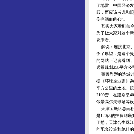
了地雷，中国经济发
殿，而应该考虑和照
伤痛滴血的心”。
其实大家看到如今
为了让大家对这个新
块来看。
解说：连接北京、
予了厚望，是造个曼
的网站上记者看到，
远景规划258平方
轰轰烈烈的造城计
据《环球企业家》杂
平方公里的土地。按
2100套，在建别
帝景高尔夫球场等设
天津宝坻区总面积1
是120亿的投资到
了愁，天津合生珠江
的配套设施和绝佳的