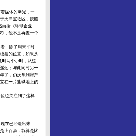
随着媒体的曝光，一
于天津宝坻区，按照
然而据《环球企业
称，他不是再盖一个
者，除了周末平时
楼盘的位置，如果从
耗时两个小时，从这
于遥远；与此同时另一
五年了，仍没拿到房产
立在一片盐碱地上的
位也关注到了这样
，现在已经造出来
就是上百套，就算是比