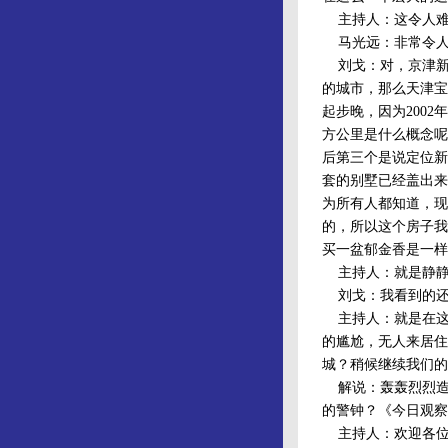
主持人：这令人难
马光远：非常令人
刘戈：对，京津新
的城市，那么天津宝
起步晚，因为200
方公里是什么概念呢
后第三个是说定位新
套的别墅已经盖出来
为所有人都知道，现
的，所以这个房子我
买一盆郁金香是一样
主持人：就是静静
刘戈：我看到的还
主持人：就是在这
的尴尬，无人来居住
城？稍候继续我们的
解说：轰轰烈烈造
的警钟？《今日观察
主持人：欢迎各位