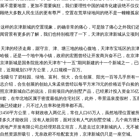
展不需要地雷，更加不需要疯狂，我们要理性中国的城市化建设绝不仅仅
顾绝大多数人民生活的更有尊严，空置在荒草绿地间的绝不是一幢幢孤寂
这样的京津新城的空置现象，的确非常的痛心，可是除了痛心之外我们还
闻背景有更多的了解，我们也特别梳理了一下，天津的京津新城从立项到
天津的经济走廊，踞守京、津、塘三地的核心腹地，天津市宝坻区的京津
哈顿，还是一个地中海小镇，政府的宏图曾经让开发商兴奋不已，在京津
京津新城是国务院批准的天津市“十一五”期间新建的十一个新城之一，
公里，近期规划53平方公里，人口规模一百万。
划吸引了碧桂园、绿地、富利、恒大，合生创展、阳光一百等几乎所有一
志介绍，合生创展的创始人朱孟依曾经以每平方米78元的价格近乎白捡的
照京津新城自己的说法，目前项目内的别墅产品，已经累计投入资金35
墅400套，在华北地区属于密度最低的住宅社区，此外，帝景温泉度假村，五
施已经建好，只不过入住率和使用率都不高。
450平方公里，年财政收入两亿元，常住人口65万人，虽然地理位置被
底要多久才能收回，没有人敢回答，面对没有人气的别墅空城，几个南方擅
房地产开发有限公司总经理郑昌立坦言，凡是去过京津新城的人，无不被
自然资源所吸引，无奈政府不给配套支持，京津新城仍只是一座空城。