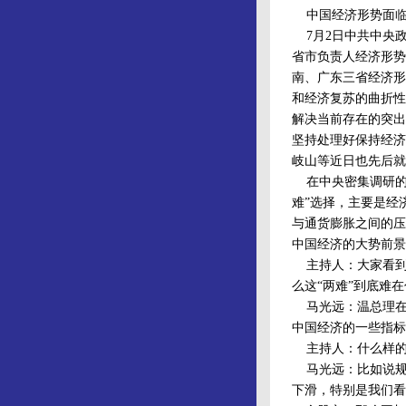
中国经济形势面临“
7月2日中共中央政
省市负责人经济形势
南、广东三省经济形
和经济复苏的曲折性
解决当前存在的突出
坚持处理好保持经济
岐山等近日也先后就
在中央密集调研的
难”选择，主要是经
与通货膨胀之间的压
中国经济的大势前景
主持人：大家看到中
么这“两难”到底难
马光远：温总理在讲
中国经济的一些指标
主持人：什么样的
马光远：比如说规
下滑，特别是我们看