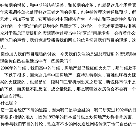
好短期的增长，和中期的结构调整，和长期的改革，也就是这几个矛盾呢
年宏观调控怎么处理好这三者之间的关系，也包括管理这种通胀预期，所
艺术，稍加不慎呢，它可能会对中国经济产生一些冲击和不确定性的影响
样的一个“两难”的问题增多的局面之下，这样的一个艺术更需要被淋漓
众对于温总理所提到的宏观调控过程当中的“两难”问题增多，会有着什
听他们的声音，我们也请导播将我们网友的信号切进我们节目的现场，这
人。
你加入我们节目现场的讨论，今天我们关注的是温总理提到的宏观调控过
现象你自己在生活当中有一些感觉吗？
006年的时候，我们高中的时候，房地产就已经红红火火了，那时候差不多
点，一下跌了很多，因为这几年中国房地产一直特别特别火，百姓也聊得火
兴的火辣辣的，也就是前一段时间二套机制出来之后呢，听说楼市似乎是
的下跌，而房租不跌反涨，成交量微跌，那么我猜这次房价会不会有一个
的这次行动。
什么呢？
一直走经济下滑的道路，因为我们是学金融的，我们研究过1992年的
有很多相似的地方，因为1992年的日本当时也是炒房地产炒得非常厉害。
你参与我们节目的讨论，现在有不少的网友通过网络传来了他们自己的一