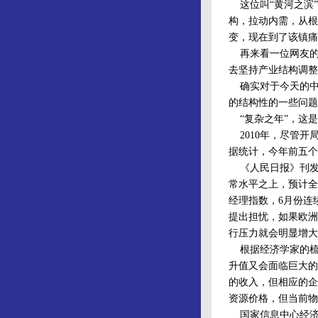
这位叫“黄河之滨”
构，拉动内需，从根
变，现在到了该镇痛
再来看一位网友的
去坚持产业结构调整
确实对于今天的中
的结构性的一些问题
“复杂之年”，这是
2010年，尽管开
据统计，今年前五个月
《人民日报》刊发
常水平之上，预计全
经理指数，6月份连
提出担忧，如果欧洲
行压力就会明显增大
根据经济学家的梳理
升值又会面临巨大的
的收入，但相应的企
资源价格，但当前物
国家信息中心经济