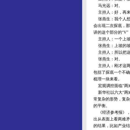
马光远：对。
主持人：好，再来
张燕生：我个人想
会出现二次探底，那
讲的这个部分的“V
主持人：一个上坡
张燕生：上坡的坡
主持人：所以把这两
张燕生：对。
主持人：刚才这两
包括了探底一个不确
梳理一块来看。
宏观调控面临“两难
新华社以六大“两难
常复杂的形势，复杂
的平衡。
《经济参考报》，以
出从表面上看两难矛
的结果，比如产业结