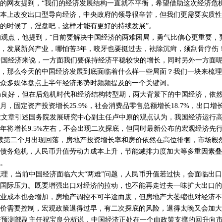
的网友提到，“我们的经济发展结构一直就不平衡，希望借助这次经济危
本上改变出口型导向经济，中央政府的领导很辛苦，但我们更需要实质性
的时候了，涅盘吧，这样才能有更好的持续发展”。
观点，他提到，“目前要解决中国经济的两难困局，勇气比信心更重要，
，发展新兴产业，哪怕苦3年，咬牙也要挺过去，袪除沉疴，须刮骨疗伤！
国经济来说，一方面我们要保持经济平稳较快的增长，同时另外一方面呢
，那么今天的中国经济发展到底面临着什么样一些局面？我们一块来梳理
众多媒体盘点上半年经济形势时频频提及的一个关键词。
局良好，但在后危机时代和经济结构转型期，两大背景下的中国经济，依
，固定资产投资增长25.9%，社会消费品零售总额增长18.7%，出口增长
文章引述国务院发展研究中心副主任卢中原的观点认为，我国经济运行高
年将增长9.5%左右，不会出现二次探底，但同时最新公布的宏观经济先
续第二个月出现回落，房地产投资增长率和房价依然在高位徘徊，市场毅
债务危机，人民币升值劳动力成本上升，节能减排力度加大等多重因素叠
。
，当前中国经济面临六大“两难”问题，人民币升值若过快，会面临出口
国际压力。既要增强出口对经济的拉动，也不能再走过去一味扩大出口的
业成本也会增加，房地产调控不可半途而废，但房地产大萎缩也对经济不
价需要控制，宏观政策退得过早，有二次探底的风险，退得太晚又会加大
预测部副主任祝宝良分析说，中国经济正处在一个由政策支撑的回升向市