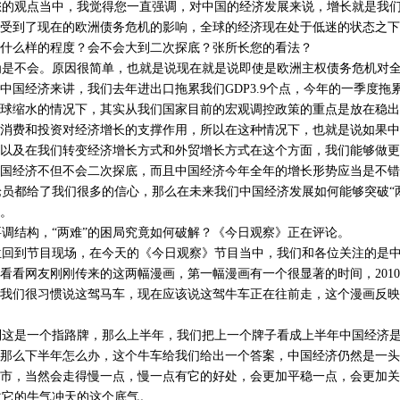
的观点当中，我觉得您一直强调，对中国的经济发展来说，增长就是我们
受到了现在的欧洲债务危机的影响，全球的经济现在处于低迷的状态之下
什么样的程度？会不会大到二次探底？张所长您的看法？
是不会。原因很简单，也就是说现在就是说即使是欧洲主权债务危机对全
中国经济来讲，我们去年进出口拖累我们GDP3.9个点，今年的一季度拖累
球缩水的情况下，其实从我们国家目前的宏观调控政策的重点是放在稳出
消费和投资对经济增长的支撑作用，所以在这种情况下，也就是说如果中
以及在我们转变经济增长方式和外贸增长方式在这个方面，我们能够做更
国经济不但不会二次探底，而且中国经济今年全年的增长形势应当是不错
都给了我们很多的信心，那么在未来我们中国经济发展如何能够突破“两
。
结构，“两难”的困局究竟如何破解？《今日观察》正在评论。
回到节目现场，在今天的《今日观察》节目当中，我们和各位关注的是中
看看网友刚刚传来的这两幅漫画，第一幅漫画有一个很显著的时间，201
我们很习惯说这驾马车，现在应该说这驾牛车正在往前走，这个漫画反映
这是一个指路牌，那么上半年，我们把上一个牌子看成上半年中国经济是
那么下半年怎么办，这个牛车给我们给出一个答案，中国经济仍然是一头
市，当然会走得慢一点，慢一点有它的好处，会更加平稳一点，会更加关
它的牛气冲天的这个底气。