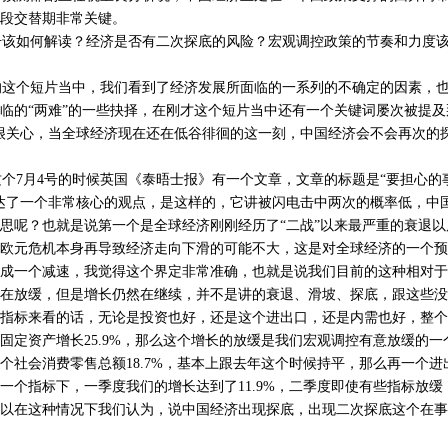
段交替期非常关键。
该如何解读？经济是否有二次探底的风险？宏观调控政策的节奏和力度该
这个短片当中，我们看到了经济发展所面临的一系列的不确定的因素，也
临的“两难”的一些抉择，在刚才这个短片当中还有一个关键词屡次被提及
很关心，当全球经济现在还在低谷徘徊的这一刻，中国经济会不会再次的
7月4号的时候英国《泰晤士报》有一个文章，文章的标题是“要担心的
达了一个非常核心的观点，是这样的，它讲被闪电击中两次的概率低，中
思呢？也就是说第一个是全球经济刚刚经历了“二战”以来最严重的衰退
欧元危机本身再导致经济走向下滑的可能不大，这是对全球经济的一个预
成一个减速，我觉得这个界定非常准确，也就是说我们目前的这种相对于
在放缓，但是增长仍然在继续，并不是讲的衰退、滑坡、探底，跟这些没
指标来看的话，无论是投资也好，还是这个进出口，还是内需也好，整个
固定资产增长25.9%，那么这个增长的放缓是我们宏观调控有意放缓的
个社会消费零售总额18.7%，基本上跟去年这个时候持平，那么再一个进出
一个指标下，一季度我们的增长达到了11.9%，二季度即使有些指标放
以在这种情况下我们认为，说中国经济出现探底，出现二次探底这个在事