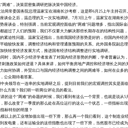
两难”，决策层密集调研把脉决策中国经济。
治局常委国务院总理温家宝在湖南长沙考察，这是即6月25上午主持召开
座谈会之后，温总理的又一次实地调研。7月3日上午，温家宝在湖南长
势座谈会，特别强调，当前宏观调控面临的“两难”问题增多，指出国际
都超过了人们的预期，我们不仅要大力解决那些长期存在的结构性问题，
的紧迫性问题。温家宝还指出，当前我国经济形势是好的，但国内外经济
平稳较快发展，调整经济结构和管理通胀预期的关系。此外国务院副总理
加快转变经济发展方式，推进国有经济结构调整进行实地调研。
同时，国内不少经济学者发表了对国内经济形势的判断，学者普遍认为，
济刺激政策如何进退？具体来讲，如何平衡房地产调控和经济增长之间的
力如何协调，外贸出口与国内经济结构调整之间的两难等，如何在众多的
，公众期待着答案。
央领导在一连串的实地调研之后，提到目前我们的宏观调控其实是面临着
在什么方面？我们听一听两位评论员的看法。
的这个“两难”的命题的时候，我们看到有这么一个背景，也就是说从5
，那么改变了一季度的那么处在高位运行的这么一个状态，一些指标出现
指标特别的明显？
模以上的工业增加值出现一些下滑，那么再一个我们看到，这个制造业经
到发电量，还有运输业的这些指数也出现了一些下滑，当然股市已经成为