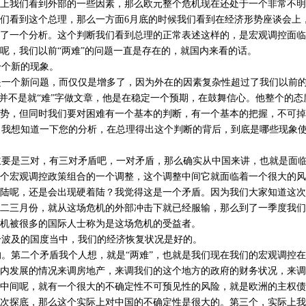
上我们看到外部的一些因素，那么欧元整个危机现在还处于一个非常不明
们看到这个总理，那么一方面6月底的时候我们看到在经济形势座谈会上
了一个分析。这个判断我们看到总理的正常表述这样的，是宏观调控面临
呢，我们以前“两难”的问题一直是存在的，就国内来看的话。
个新的现象。
一个新问题，而仅仅是增多了，因为外在的因素复杂性超过了我们以前的
，并不是就“难”字做文章，他是在稳定一个预期，在鼓舞信心。他整个的
势，但同时我们要对困难有一个基本的判断，有一个基本的把握，不可掉
我想知道一下您的分析，在总理得出这个判断的背后，到底是哪些现象使
要是三对，有三对矛盾吧，一对矛盾，那么确实从中国来讲，也就是面临
个宏观调控政策组合的一个调整，这个调整中间它就面临着一个很大的风
陆呢，还是会出现硬着陆？我觉得这是一个矛盾。因为我们大家知道这次
二三月份，就从这场危机的外部冲击下就已经服输，那么到了一季度我们GD
机被很多的国际人士称为是这场危机的受益者。
波及的国度当中，我们的经济恢复状况是好的。
第二个矛盾我个人想，就是“两难”，也就是我们现在我们的宏观调控在
内发展的情况来调房地产，来调我们的这个地方的政府的财务状况，来调
中间呢，就有一个很大的不确定性不可预见性的风险，就是欧洲的主权债
次探底，那么这个实际上对中国的不确定性是很大的。第三个，实际上我