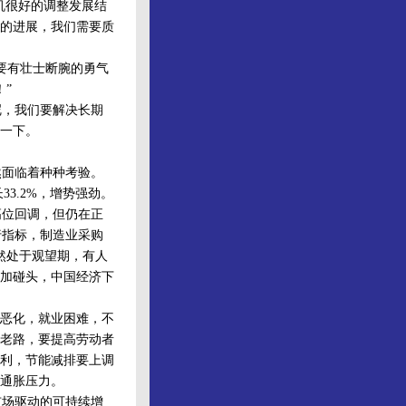
机很好的调整发展结
的进展，我们需要质
要有壮士断腕的勇气
”
，我们要解决长期
一下。
然面临着种种考验。
33.2%，增势强劲。
位回调，但仍在正
行指标，制造业采购
然处于观望期，有人
加碰头，中国经济下
恶化，就业困难，不
老路，要提高劳动者
利，节能减排要上调
通胀压力。
场驱动的可持续增