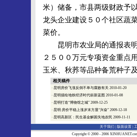
米）储备，市县两级财政予
龙头企业建设５０个社区蔬
菜价。
昆明市农业局的通报表明
２５００万元专项资金重点
玉米、秋荞等品种备荒种子
相关稿件
·
昆明房价飞涨反倒不单与腐败有关
2010-01-20
·
昆明描绘地铁经济时代崭新蓝图
2010-01-08
·
昆明打造“博物馆之城”
2009-12-25
·
昆明:房价平稳上涨岁末方显“兴奋”
2009-12-18
·
昆明高新区：民生基金解困失地农民
2009-11-11
关于我们 |
版面设置
|
Copyright © 2000 - 2006 XINHUA