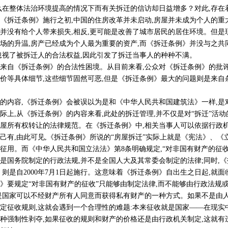
么在整体法治环境提高的情况下而有关拆迁的信访却日益增多？对此,存在
1年《拆迁条例》施行之初,中国的住房改革并未启动,房屋并未成为个人的重
并没有给个人带来损失,相反,更可能是改善了城市居民的居住环境。但是
场的升温,房产已经成为个人最为重要的资产,而《拆迁条例》并没与之共
忽视了被拆迁人的合法权益,因此引发了拆迁当事人的种种不满。
自《拆迁条例》的合法性困境。从目前来看,公众对《拆迁条例》的批评
价等具体细节,这些细节固然可恶,但是《拆迁条例》最大的问题则是来自
容,《拆迁条例》会被误以为是和《中华人民共和国建筑法》一样,是对
际上,从《拆迁条例》的内容来看,此处的拆迁管理,并不仅是对“拆迁”活动
屋所有权转让的法律规范。在《拆迁条例》中,相关当事人可以依据行政
己有,由此可见,《拆迁条例》所说的“房屋拆迁”实际上就是《宪法》、《
征用。而《中华人民共和国立法法》第8条明确规定,“对非国有财产的征
是国务院制定的行政法规,并不是全国人大及其常委会制定的法律;同时,
法》则是自2000年7月1日起施行。这意味着《拆迁条例》自出生之日起,就
要规定“对非国有财产的征收”只能够由制定法律,而不能够由行政法规
是国家可以不经财产所有人同意而获得私有财产的一种方式。如果不是由人
定征收规则,这就会遇到一个合理性的难题:本来征收就是国家——在现实
种强制性剥夺,如果征收的规则和财产的价格还是由行政机关制定,这就有