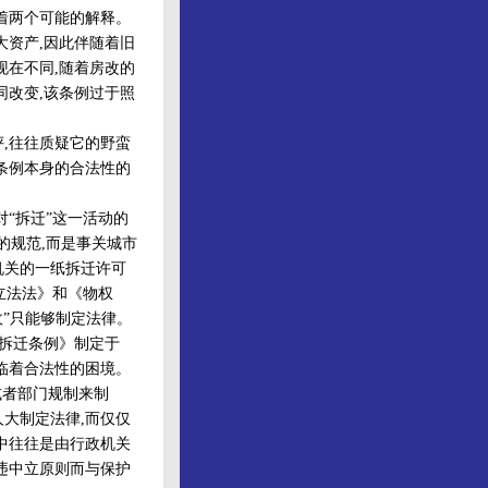
着两个可能的解释。
大资产,因此伴随着旧
现在不同,随着房改的
同改变,该条例过于照
,往往质疑它的野蛮
条例本身的合法性的
“拆迁”这一活动的
的规范,而是事关城市
机关的一纸拆迁许可
立法法》和《物权
收”只能够制定法律。
《拆迁条例》制定于
面临着合法性的困境。
或者部门规制来制
大制定法律,而仅仅
中往往是由行政机关
违中立原则而与保护