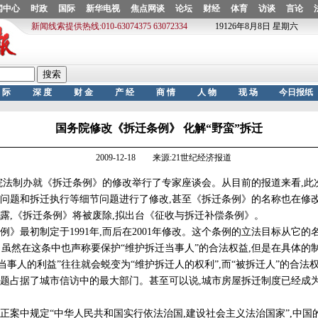
国务院修改《拆迁条例》 化解“野蛮”拆迁
2009-12-18 来源:21世纪经济报道
院法制办就《拆迁条例》的修改举行了专家座谈会。从目前的报道来看,此
问题和拆迁执行等细节问题进行了修改,甚至《拆迁条例》的名称也在修
露,《拆迁条例》将被废除,拟出台《征收与拆迁补偿条例》。
最初制定于1991年,而后在2001年修改。这个条例的立法目标从它的
”。虽然在这条中也声称要保护“维护拆迁当事人”的合法权益,但是在具体的
迁当事人的利益”往往就会蜕变为“维护拆迁人的权利”,而“被拆迁人”的合法
题占据了城市信访中的最大部门。甚至可以说,城市房屋拆迁制度已经成
正案中规定“中华人民共和国实行依法治国,建设社会主义法治国家”,中国