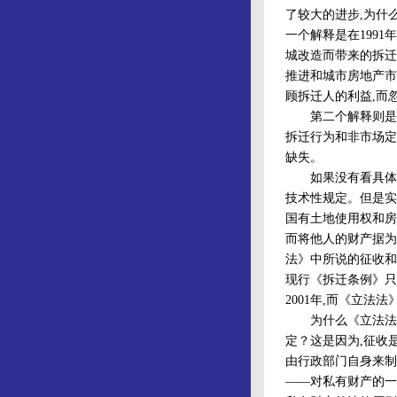
了较大的进步,为什
一个解释是在199
城改造而带来的拆迁
推进和城市房地产市
顾拆迁人的利益,而
第二个解释则是来
拆迁行为和非市场定
缺失。
如果没有看具体的内
技术性规定。但是实
国有土地使用权和房
而将他人的财产据为
法》中所说的征收和
现行《拆迁条例》只
2001年,而《立法
为什么《立法法》
定？这是因为,征收
由行政部门自身来制
——对私有财产的一