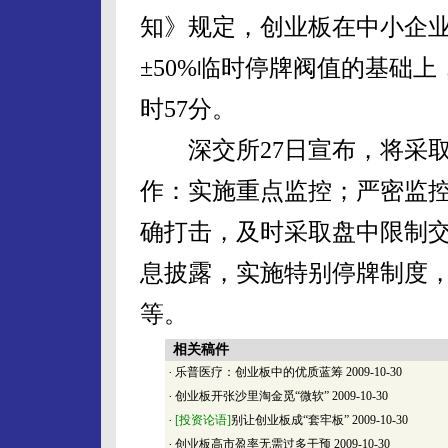
知》规定，创业板在中小企业
±50%临时停牌阀值的基础上
时57分。
深交所27日宣布，将采取
作：实施重点监控；严密监
确打击，及时采取盘中限制
息披露，实施特别停牌制度
等。
相关稿件
·
乐普医疗：创业板中的优质蓝筹
2009-10-30
·
创业板开张沙里淘金觅“微软”
2009-10-30
·
[投资论语]
别让创业板成“套牢板”
2009-10-30
·
创业板高市盈率无需过多干预
2009-10-30