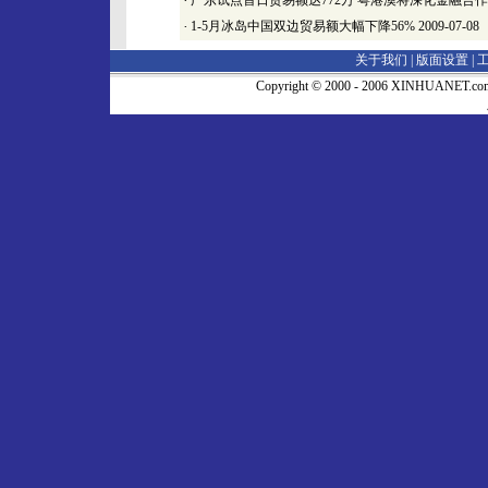
·
广东试点首日贸易额达772万 粤港澳将深化金融合作
·
1-5月冰岛中国双边贸易额大幅下降56%
2009-07-08
关于我们 |
版面设置
|
Copyright © 2000 - 2006 XINHUA