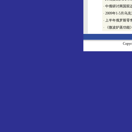
·
中俄研讨两国双
·
2009年1-5月乌
·
上半年俄罗斯零
·
《微波炉蒸功能
Copy