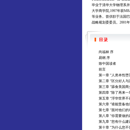
毕业于清华大学物理系并留
大学商学院,1997年获
等业务。曾供职于法国巴
战略规划委委员。2001
尚福林 序
易纲 序
致中国读者
前言
第一章 “人类本性堕
第二章 “区分好人与
第三章 “舔食美国商
第四章 “除了再来一
第五章 “浮华世界不
第六章 “谁能责备他
第七章 “面对他们的
第八章 “你需要做的
第九章 “您有什么建
第十章 “为什么您不