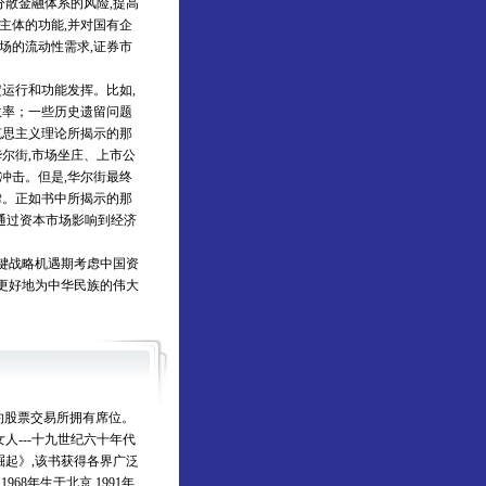
散金融体系的风险,提高
主体的功能,并对国有企
场的流动性需求,证券市
运行和功能发挥。比如,
效率；一些历史遗留问题
克思主义理论所揭示的那
尔街,市场坐庄、上市公
冲击。但是,华尔街最终
律。正如书中所揭示的那
也通过资本市场影响到经济
键战略机遇期考虑中国资
而更好地为中华民族的伟大
纽约股票交易所拥有席位。
人---十九世纪六十年代
崛起》,该书获得各界广泛
68年生于北京,1991年