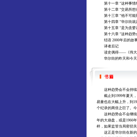
第十一章 “这种事情
第十二章 “交易所想
第十三章 “他不可能
第十四章 “华尔街就
第十五章 “是为贪婪
第十六章 “这种趋势
结语 2000年后的故
译者后记
读史偶得——《伟大
华尔街的昨天和今天
这种趋势会不会持续
截止到1999年夏天，道
易量也在大幅上升，到1
个纪录的两倍之巨了。今
这种趋势会不会继续下去
年的大崩盘，或是196
样，如果监管当局密切关
这正是华尔街在新的千