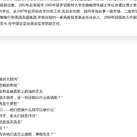
校任教。1992年赴美留学,1995年获罗切斯特大学生物物理学硕士学位并通过博士
MBA学位。从1997年起开始在华尔街工作,先后在伦敦、纽约等地从事一级市场、二级
黎银行和美国高盛集团,并曾在纽约一家风险投资基金任合伙人。2000年回国加入中国
年至今,任中国证监会基金监管部副主任。
落的大阴沟”
恶棍的界线”
业和金融蛋糕上奶油的舌头
场大崩溃，这一切还能以什么收场呢？”
再是个梦想”
们——他们想做什么就可以做什么”
对手，多头们得意洋洋”
就是低买高卖”
议？”
告诉他们该怎么做呢，摩根先生？”