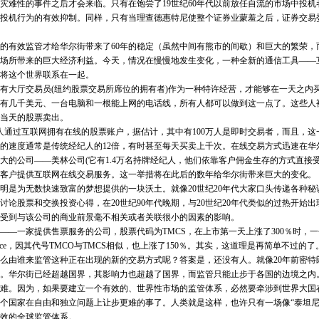
灾难性的事件之后才会来临。只有在饱尝了19世纪60年代以前放任自流的市场中投
投机行为的有效抑制。同样，只有当理查德惠特尼使整个证券业蒙羞之后，证券交易
有效监管才给华尔街带来了60年的稳定（虽然中间有熊市的间歇）和巨大的繁荣，
场所带来的巨大经济利益。今天，情况在慢慢地发生变化，一种全新的通信工具——互
将这个世界联系在一起。
有大厅交易员(纽约股票交易所席位的拥有者)作为一种特许经营，才能够在一天之内
有几千美元、一台电脑和一根能上网的电话线，所有人都可以做到这一点了。这些人
当天的股票卖出。
通过互联网拥有在线的股票账户，据估计，其中有100万人是即时交易者，而且，这
的速度通常是传统经纪人的12倍，有时甚至每天买卖上千次。在线交易方式迅速在华
大的公司——美林公司(它有1.4万名持牌经纪人，他们依靠客户佣金生存的方式直接
向其客户提供互联网在线交易服务。这一举措将在此后的数年给华尔街带来巨大的变化。
为无数快速致富的梦想提供的一块沃土。就像20世纪20年代大家口头传递各种秘
讨论股票和交换投资心得，在20世纪90年代晚期，与20世纪20年代类似的过热开始
受到与该公司的商业前景毫不相关或者关联很小的因素的影响。
ster——一家提供售票服务的公司，股票代码为TMCS，在上市第一天上涨了300％时
ervice，因其代号TMCO与TMCS相似，也上涨了150％。其实，这道理是再简单不过
么由谁来监管这种正在出现的新的交易方式呢？答案是，还没有人。就像20年前密特
。华尔街已经超越国界，其影响力也超越了国界，而监管只能止步于各国的边境之内
。因为，如果要建立一个有效的、世界性市场的监管体系，必然要牵涉到世界大国
个国家在自由和独立问题上让步更难的事了。人类就是这样，也许只有一场像“泰坦尼
效的全球监管体系。