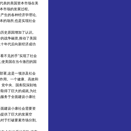
为代表的美国资本市场在美
资本市场的发展过程。
产生的各种经济学理论,
本的场所,也是实现社会
的历史原因增加了认识。
的战争融资,推动了美国
八十年代后向新经济成功
看不见的手"实现了社会
,使美国在当今激烈的国
部署,这是一项涉及社会
要作用。一个健康、高效和
。党中央、国务院深刻地
取得了巨大的成就,为社
地服务于全面建设小康社
全面建设小康社会需要资
场提供了巨大的发展空
对于打破要素市场分割,