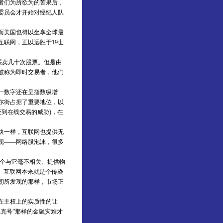
机者们为所欲为的苦果后，
委员会才开始对经纪人队
而美国也得以坐享全球最
联网，正以远胜于19世
买卖几十次股票。但是由
被称为即时交易者，他们
一数字还在呈指数级增
尔街占据了重要地位，以
受到在线交易的威胁)，在
诀一样，互联网也提供无
出现——网络股泡沫，很多
，一个与它毫不相关、提供物
的了。互联网本来就是个传染
朗所发现的那样，市场正
。
在主权上的实质性的让
克号”那样的金融灾难才