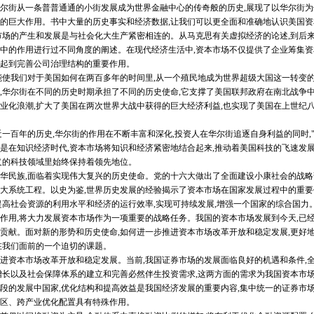
尔街从一条普普通通的小街发展成为世界金融中心的传奇般的历史,展现了以华尔街
的巨大作用。书中大量的历史事实和经济数据,让我们可以更全面和准确地认识美国
的产生和发展是与社会化大生产紧密相连的。从马克思有关虚拟经济的论述,到后来
中的作用进行过不同角度的阐述。在现代经济生活中,资本市场不仅提供了企业筹集资
起到完善公司治理结构的重要作用。
使我们对于美国如何在两百多年的时间里,从一个殖民地成为世界超级大国这一转变
,华尔街在不同的历史时期承担了不同的历史使命,它支撑了美国联邦政府在南北战争中
业化浪潮,扩大了美国在两次世界大战中获得的巨大经济利益,也实现了美国在上世纪
百年的历史,华尔街的作用在不断丰富和深化,投资人在华尔街追逐自身利益的同时,"
是在知识经济时代,资本市场将知识和经济紧密地结合起来,推动着美国科技的飞速发展
义的科技领域里始终保持着领先地位。
民族,面临着实现伟大复兴的历史使命。党的十六大做出了全面建设小康社会的战略
大系统工程。以史为鉴,世界历史发展的经验揭示了资本市场在国家发展过程中的重
提高社会资源的利用水平和经济的运行效率,实现可持续发展,增强一个国家的综合国力
作用,将大力发展资本市场作为一项重要的战略任务。我国的资本市场发展到今天,已经
贡献。面对新的形势和历史使命,如何进一步推进资本市场改革开放和稳定发展,更好
摆在我们面前的一个迫切的课题。
资本市场改革开放和稳定发展。当前,我国证券市场的发展面临良好的机遇和条件,
增长以及社会保障体系的建立和完善必然伴生投资需求,这两方面的需求为我国资本市
段的发展中国家,优化结构和提高效益是我国经济发展的重要内容,集中统一的证券市场
地区、跨产业优化配置具有特殊作用。