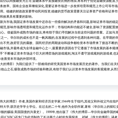
以间接融资为主导,金融体系中直接融资比例的增加,将有利于优化金融资源配置,分
务效率。国有企业改革继续深化,需要证券市场进一步发挥培育和规范上市公司等市场
用。稳健的财政政策要带动民间投资,稳健的货币政策需要关注证券资产价格和证券市
制和效果具有重要的影响。
市场,我国证券市场发展中还存在一些亟待解决的矛盾和问题,影响证券市场的稳定
规范,影响市场透明度和规范化运作水平；市场结构和功能还不健全,影响了资源配置
信心。借鉴国外成熟市场的做法,将有助于我们寻找解决当前这些问题的答案。正如马
征之一。华尔街的成长也不是一帆风顺的,在发展的过程中也遇到各种问题。在早期的华
出不穷,政府官员的腐败、国民经济的周期波动和战争都给资本市场带来了接连不断的
融市场,并最终成为全球金融中心之一,最重要的原因在于它遵循了市场发展的基本规
见的手"不断修正资本市场这个巨大的博弈场的游戏规则,淘汰不遵守游戏规则的游戏者,
逐步改善资本市场的外部环境。
的博弈》为我们提供了一部难得的研究美国资本市场发展历史的著作。当我们在关
鉴他山之石,吸取成熟市场的经验和教训,有助于我们认识资本市场发展的客观规律,从
伟大的博弈》作者,美国作家和经济历史学家,1944年生于纽约,其祖父和外祖父均在
尔特大学,获历史学学士学位。在过去的二十年,他作为全职作家,著有《华尔街上的猩红女
顿的赐福:美国国债的兴衰史》。1999年,他出版了《伟大的博弈---华尔街金融帝国的
司(CNBC)还专门为此书制作了长达两个小时的专题报道。 祁斌,《伟大的博弈》译者,19