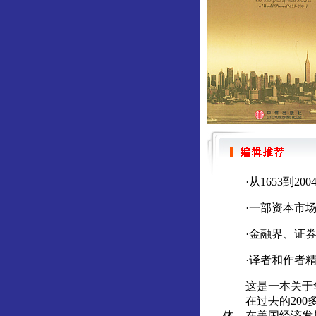
·从1653到20
·一部资本市场
·金融界、证券
·译者和作者精
这是一本关于华
在过去的200多
体。在美国经济发