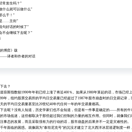
经常发生吗？”
做什么就可以做什么”
那么干！”
是……主街”
说句好话的时候了”
会不会继续下去呢？”
事
的博弈》跋
——译者和作者的对话
下去？
琼斯指数较1990年年初已经上涨了将近400％。如果从1980年算起的话，市场已经上
999年，纽约股票交易所的平均日交易量已经超过了1987年股市崩盘时的日交易记录
天的平均日交易量甚至比20世纪40年代任何一年的年交易量都高。
呢？没有人知道，历史学家们也不会知道，但是有一件事是确定的——所有的牛市都
6年的市场低迷，这些都取决于那些超过我们控制的力量的相互作用。但同时，就像我们看
注事态的发展，而且采取强有力的行动的话，股市崩盘的后果并不一定是灾难性的。
年面临的困惑。就像因为“泰坦尼克号”的沉没才建立了北大西洋冰层巡逻制度一样