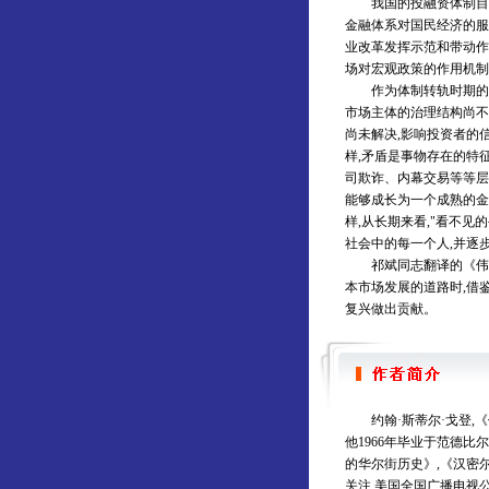
我国的投融资体制目前仍
金融体系对国民经济的服
业改革发挥示范和带动作
场对宏观政策的作用机
作为体制转轨时期的新兴
市场主体的治理结构尚不
尚未解决,影响投资者的
样,矛盾是事物存在的特
司欺诈、内幕交易等等层
能够成长为一个成熟的金
样,从长期来看,"看不
社会中的每一个人,并
祁斌同志翻译的《伟大
本市场发展的道路时,借
复兴做出贡献。
约翰·斯蒂尔·戈登,《
他1966年毕业于范德比
的华尔街历史》,《汉密尔
关注,美国全国广播电视公