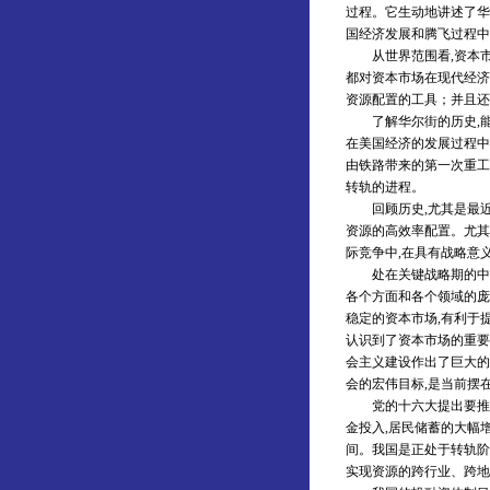
过程。它生动地讲述了华
国经济发展和腾飞过程中
从世界范围看,资本市场
都对资本市场在现代经济
资源配置的工具；并且还
了解华尔街的历史,能
在美国经济的发展过程中
由铁路带来的第一次重工
转轨的进程。
回顾历史,尤其是最近一
资源的高效率配置。尤其
际竞争中,在具有战略意
处在关键战略期的中华
各个方面和各个领域的庞
稳定的资本市场,有利于
认识到了资本市场的重要
会主义建设作出了巨大的
会的宏伟目标,是当前
党的十六大提出要推进
金投入,居民储蓄的大幅
间。我国是正处于转轨阶
实现资源的跨行业、跨