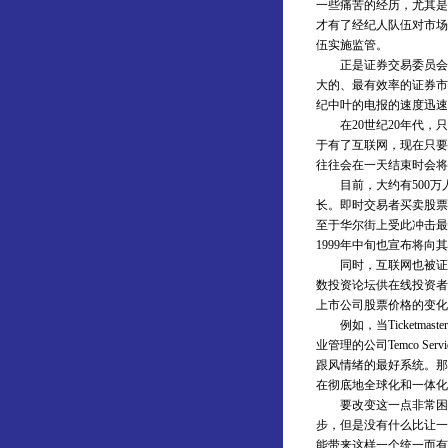
一些痛苦的经历，尤其是
才有了经纪人队伍对市场
伍实施监管。
正是证券交易委员会的
大的、最有效率的证券市
纪中叶的电报的速度迅速
在20世纪20年代，只
于有了互联网，现在只要
往往会在一天结束时会将
目前，大约有500万人
长。即时交易者买卖股票
至于华尔街上受此冲击最
1999年中旬也宣布将
同时，互联网也被证明是
数投资论坛供在线投资者
上市公司股票价格的变化
例如，当Ticketma
业管理的公司Temco S
跟风情绪的最好系统。那
在彻底地全球化和一体化
要改变这一点非常困难
步，但是没有什么比让一
能带来这样一个统一而有