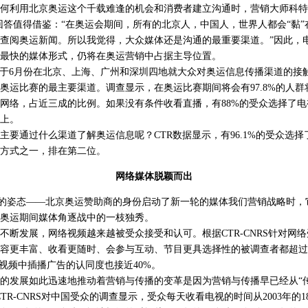
利用北京奥运这个千载难逢的机会和消费者建立沟通时，营销大师科特
回答值得借鉴：“在奥运会期间，所有的北京人，中国人，世界人都会“黏
查阅奥运新闻。所以我觉得，大众媒体还是沟通的最重要渠道。”因此，
最快的媒体形式，仍将在奥运营销中占据主导位置。
于6月份在北京、上海、广州和深圳四地就大众对奥运信息传播渠道的接
奥运比赛的最主要渠道。调查显示，在奥运比赛期间将会有97.8%的人
网络，占近三成的比例。如果没有条件收看直播，有88%的受众选择了
上。
通过什么渠道了解奥运信息呢？CTR数据显示，有96.1%的受众选择
方式之一，排在第二位。
网络媒体脱颖而出
的姿态——北京奥运赞助商的身份启动了新一轮的媒体我们营销战略时，
奥运期间媒体角逐战中的一枝独秀。
发展，网络视频越来越被受众接受和认可。根据CTR-CNRS针对网
容更丰富、收看更随时、会参与互动、节目更具选择性的被调查者都超过
络视频中插播广告的认同度也接近40%。
发展如此迅速地推动着营销与传播的变革是因为营销与传播早已经从“传
TR-CNRS对中国受众的调查显示，受众每天收看电视的时间从2003年的18