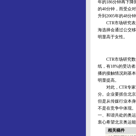
年的186分钟再下降到
的40分钟，而受众对
升到2005年的48
CTR市场研究表
海选择会通过公交移
明显高于女性。
CTR市场研究数据
纸，有18%的受访
播的接触情况则基本
明显提高。
对此，CTR专家
分。企业要抓住北京
但是从传媒行业本身
不是在竞争中体现。
一、和谐共处的奥运
衷心希望北京奥运能
相关稿件