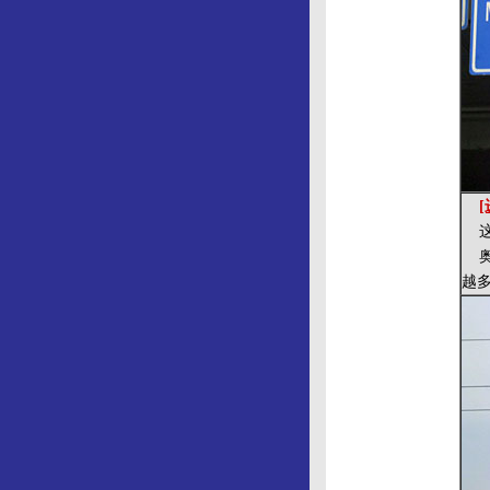
这是
奥
越