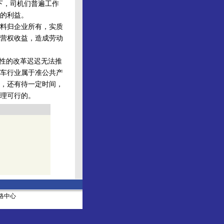
之下，司机们普遍工作
司的利益。
料归企业所有，实质
营权收益，造成劳动
性的改革迟迟无法推
车行业属于准公共产
，还有待一定时间，
理可行的。
社网络中心