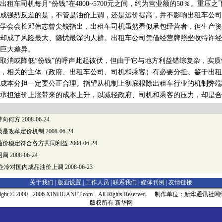
车司机每月“份钱”在4800~5700元之间，约为营业额的50％。重压
形成强烈反差的是，不管是油价上调，还是运价提高，并不影响出租车公
会会长邓伟志曾尖锐指出，出租车司机虽然看似承包经营者，但生产资
却成了风险最大、隐忧最深的人群。出租车公司凭借经营牌照坐收特许经
巨大差异。
消或降低“份钱”的呼声此起彼伏，但由于它与地方利益错综复杂，实质
，相关的主体（政府、出租车公司、司机和乘客）有必要分担。鉴于出租
成本分担一定要公正合理。指望从机制上彻底根除出租车行业的机制弊端
承担油价上涨带来的成本上升，以减轻政府、司机和乘客的压力，却是合
带向何方
2008-06-24
策是改革定价机制
2008-06-24
油价稳定符合各方共同利益
2008-06-24
困局
2008-06-24
油企冷对国内成品油价上调
2008-06-23
关于我们 |
版面设置
|
工作人员
|
联系我们
|
媒体刊例
|
友情链接
right © 2000 - 2006 XINHUANET.com All Rights Reserved. 制作单位：新华通讯
版权所有 新华网