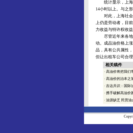
统计显示，上海出租
14小时以上。与之
对此，上海社会学
上仍是劳动者，目前
力收益与特许权收益
尽管近年来各地取
动。成品油价格上涨
品，具有公共属性，
但让出租车公司合理
相关稿件
·
高油价将把我们
·
高油价的治本之
·
吉达共识：国际
·
携手破解高油价
·
油源缺乏 民营
Copy