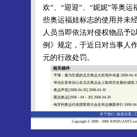
欢”、“迎迎”、“妮妮”等奥
些奥运福娃标志的使用并未
人员当即依法对侵权物品予
例》规定，于近日对当事人作
元的行政处罚。
相关稿件
·
平壤：最为壮观的北京奥运火炬境外传递
2008-04-3
·
哥伦比亚有信心在北京奥运会上取得历史最好成绩
2
·
奥运声音[2008-04-30]
2008-04-30
·
图说奥运[2008－04－30]
2008-04-30
·
匈牙利奥运代表团誓师大会在布达佩斯举行
2008-04
关于我们 |
版面设置
|
Copyright © 2000 - 2006 XINHUA