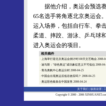
据他介绍，奥运会预选赛
65名选手将角逐北京奥运会
运入场券，包括自行车、拳
柔道、摔跤、游泳、乒乓球
进入奥运会的项目。
相关稿件
·
上海举行迎北京奥运会倒计时100天文艺晚会
2008-0
·
迪马斯：“绿色奥运”成功象征意义不可低估
2008-04
·
青岛奥帆中心奥运分村
2008-04-25
·
中国会出现奥运后低谷效应吗？
2008-04-25
·
奥运彩色银条在中国发售
2008-04-24
关于我们 |
版面设置
|
Copyright © 2000 - 2006 XINHUA