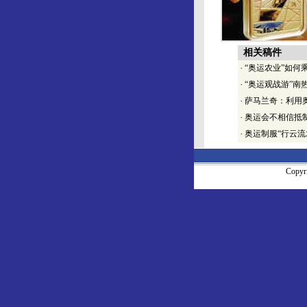
相关稿件
·
“奥运农业”如何
·
“奥运观战游”南
·
萨马兰奇：利用
·
奥运会不相信抵
·
奥运制服“行云流
Copy