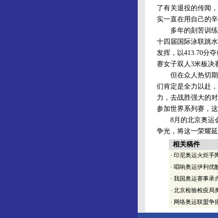
了有关退役的传闻，
实一直在用自己的辛
多年的刻苦训练和傲
十四届国际泳联跳水
发挥，以413.70
赛女子双人3米板决赛
但在众人热切期待
们肯定是全力以赴，
力，去战胜强大的对
参加世界系列赛，这
8月的北京奥运会
争光，将这一荣耀
相关稿件
·
印尼奥运火炬手
·
唱响奥运伊利优酸
·
我国奥运赛事承
·
北京检验检疫局
·
网络奥运联盟争