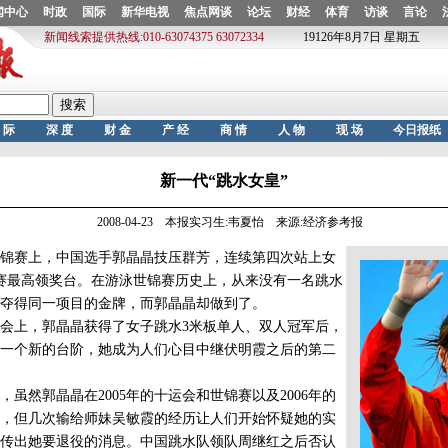
新一代“跳水女皇”
2008-04-23 本报实习生:韦夏怡 来源:经济参考报
锦赛上，中国选手郭晶晶技压群芳，连续第四次站上女
赛最高领奖台。在游泳世锦赛历史上，从来没有一名跳水
夺得同一项目的金牌，而郭晶晶却做到了。
会上，郭晶晶获得了女子跳水3米板单人、双人冠军后，
一个新的台阶，她成为人们心目中继伏明霞之后的第二
然郭晶晶在2005年的十运会和世锦赛以及2006年的
，但几次输给师妹吴敏霞的经历让人们开始怀疑她的实
一度传出她要退役的消息。中国跳水队领队周继红之后否认