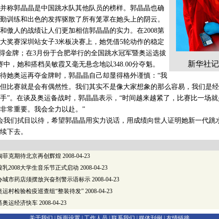
并称郭晶晶是中国跳水队其他队员的榜样。郭晶晶也确
勤训练和出色的发挥驱散了所有笼罩在她头上的阴云。
人的战绩让人们更加相信郭晶晶的实力。在2008第
大奖赛深圳站女子3米板决赛上，她凭借5轮动作的稳定
分夺得金牌；在3月份于合肥举行的全国跳水冠军暨奥运选拔
新华社记
中，她和搭档吴敏霞又毫无悬念地以348.00分夺魁。
她奥运再夺金牌时，郭晶晶自己却显得格外谨慎：“我
但比赛就是会有偶然性。我们其实不是像大家想象的那么容易，我们是经
手”。在谈及奥运备战时，郭晶晶表示，“时间越来越紧了，比赛比一场
非常重要。我会全力以赴。”
我们拭目以待，希望郭晶晶用实力说话，用成绩向世人证明她新一代跳
延续下去。
陶菲克期待北京再创辉煌
2008-04-23
乳2008大学生音乐节正式启动
2008-04-23
办城市药店须摆放兴奋剂警示语标示
2008-04-23
奥运村检验检疫巡查组“整装待发”
2008-04-23
搭奥运经济快车
2008-04-23
关于我们 |
版面设置
|
工作人员
|
联系我们
|
媒体刊例
|
友情链接