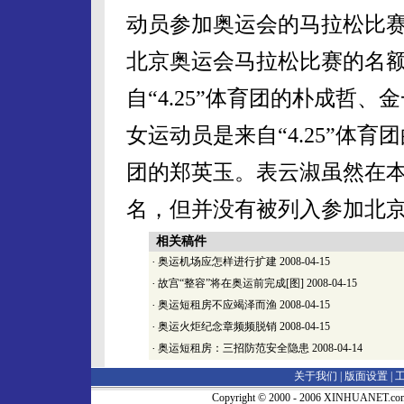
动员参加奥运会的马拉松比
北京奥运会马拉松比赛的名额
自“4.25”体育团的朴成哲
女运动员是来自“4.25”体
团的郑英玉。表云淑虽然在
名，但并没有被列入参加北
相关稿件
·
奥运机场应怎样进行扩建
2008-04-15
·
故宫“整容”将在奥运前完成[图]
2008-04-15
·
奥运短租房不应竭泽而渔
2008-04-15
·
奥运火炬纪念章频频脱销
2008-04-15
·
奥运短租房：三招防范安全隐患
2008-04-14
关于我们 |
版面设置
|
Copyright © 2000 - 2006 XINHUA