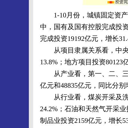
1-10月份，城镇固定资产投资
中，国有及国有控股完成投资38
完成投资19192亿元，增长31.
从项目隶属关系看，中央项
13.8%；地方项目投资80123
从产业看，第一、二、三产业
亿元和48835亿元，同比分别增长
从行业看，煤炭开采及洗选
24.2%；石油和天然气开采业
制品业投资2159亿元，增长