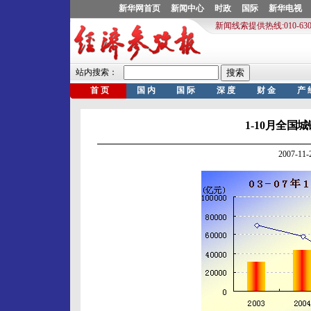
1-10
月全国城
2007-1