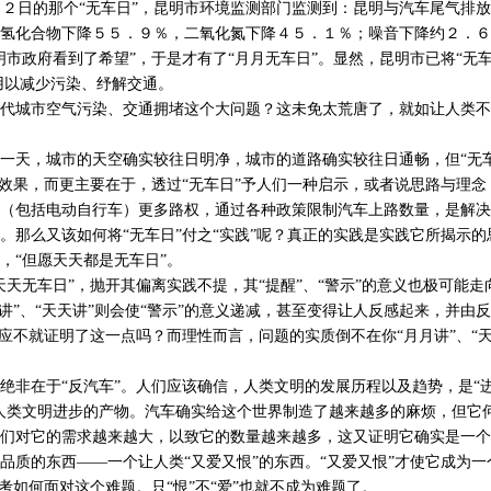
日的那个“无车日”，昆明市环境监测部门监测到：昆明与汽车尾气排放
氢化合物下降５５．９％，二氧化氮下降４５．１％；噪音下降约２．６
明市政府看到了希望”，于是才有了“月月无车日”。显然，昆明市已将“无车
，用以减少污染、纾解交通。
代城市空气污染、交通拥堵这个大问题？这未免太荒唐了，就如让人类不
一天，城市的天空确实较往日明净，城市的道路确实较往日通畅，但“无
的效果，而更主要在于，透过“无车日”予人们一种启示，或者说思路与理
（包括电动自行车）更多路权，通过各种政策限制汽车上路数量，是解决
。那么又该如何将“无车日”付之“实践”呢？真正的实践是实践它所揭示
，“但愿天天都是无车日”。
天天无车日”，抛开其偏离实践不提，其“提醒”、“警示”的意义也极可能走
月讲”、“天天讲”则会使“警示”的意义递减，甚至变得让人反感起来，并由
反应不就证明了这一点吗？而理性而言，问题的实质倒不在你“月月讲”、“
绝非在于“反汽车”。人们应该确信，人类文明的发展历程以及趋势，是“进
人类文明进步的产物。汽车确实给这个世界制造了越来越多的麻烦，但它
们对它的需求越来越大，以致它的数量越来越多，这又证明它确实是一个
品质的东西——一个让人类“又爱又恨”的东西。“又爱又恨”才使它成为
思考如何面对这个难题。只“恨”不“爱”也就不成为难题了。