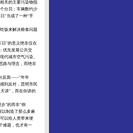
相关的主要污染物指
个分贝；车辆数约少
日”当成了一种“手
吃饭来解决粮食问题
车日”的意义绝非仅在
念：优先发展公共交
现代城市空气污染、
的思路与理念，而绝非
向反面——“年年
反感到反对，昆明市民
天天讲”，而在你讲的
步”的而非“倒
何以制造了那么多麻
可以给人类带来便
一个难题，也才有一