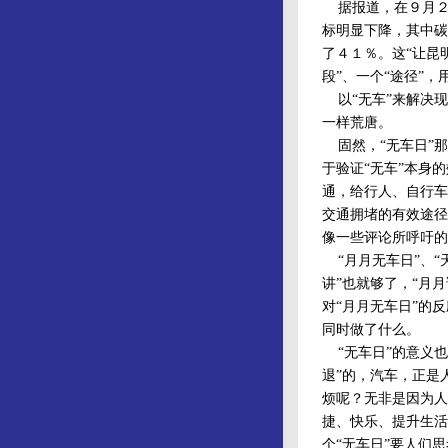
据报道，在９月２２
标明显下降，其中碳
了４１％。这“让昆
段”、一个“途径”
以“无车”来解决现
一样荒唐。
固然，“无车日”那
于验证“无车”本身
通，给行人、自行车
交通拥堵的有效途径
像一些评论所呼吁的
“月月无车日”、“
讲”也就够了，“月
对“月月无车日”的
同时做了什么。
“无车日”的意义也
退”的，汽车，正是
烦呢？无非是因为人
捷、快乐、提升生活
个“无车日”要人们