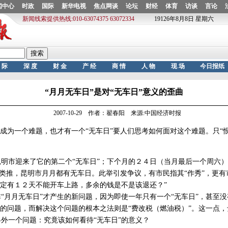
“月月无车日”是对“无车日”意义的歪曲
2007-10-29 作者：翟春阳 来源:中国经济时报
成为一个难题，也才有一个“无车日”要人们思考如何面对这个难题。只“恨
市迎来了它的第二个“无车日”；下个月的２４日（当月最后一个周六）
次类推，昆明市月月都有无车日。此举引发争议，有市民指其“作秀”，更有
定有１２天不能开车上路，多余的钱是不是该退还？”
月月无车日”才产生的新问题，因为即使一年只有一个“无车日”，甚至没
的问题，而解决这个问题的根本之法则是“费改税（燃油税）”。这一点，
一个问题：究竟该如何看待“无车日”的意义？