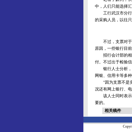
中，人们只能选择汇
工行武汉市分行相
的采购人员，以往只
不过，支票对于普
原因，一些银行目前
招行会计部的相关
付。不过出于检验信
银行人士分析，个
网银、信用卡等多种
“因为支票不是实
况还有网上银行、电
该人士同时表示，
要的。
相关稿件
Copy