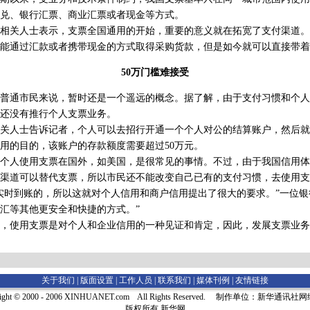
兑、银行汇票、商业汇票或者现金等方式。
关人士表示，支票全国通用的开始，重要的意义就在拓宽了支付渠道。
能通过汇款或者携带现金的方式取得采购货款，但是如今就可以直接带着
50万门槛难接受
通市民来说，暂时还是一个遥远的概念。据了解，由于支付习惯和个人
还没有推行个人支票业务。
人士告诉记者，个人可以去招行开通一个个人对公的结算账户，然后就
用的目的，该账户的存款额度需要超过50万元。
人使用支票在国外，如美国，是很常见的事情。不过，由于我国信用体
渠道可以替代支票，所以市民还不能改变自己已有的支付习惯，去使用支
时到账的，所以这就对个人信用和商户信用提出了很大的要求。”一位银
汇等其他更安全和快捷的方式。”
使用支票是对个人和企业信用的一种见证和肯定，因此，发展支票业务
关于我们 |
版面设置
|
工作人员
|
联系我们
|
媒体刊例
|
友情链接
right © 2000 - 2006 XINHUANET.com All Rights Reserved. 制作单位：新华通讯
版权所有 新华网