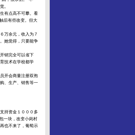
觉。
生有点高不可攀。看
接触后有些改变。但大
６万余元，收入为７
。她觉得，只要能争
开销完全可以省下
育技术在学校都学
员开会商量注册双孢
购、生产、销售等一
支持资金１０００多
各包一块，改变小岗村
再也不来了，葡萄示