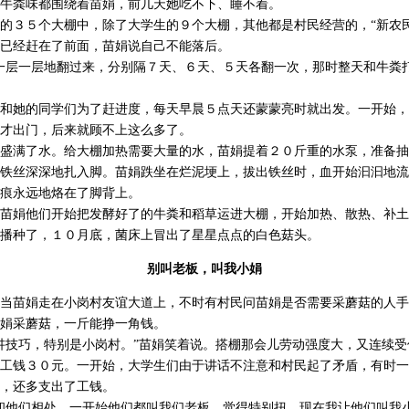
牛粪味都围绕着苗娟，前几天她吃不下、睡不着。
５个大棚中，除了大学生的９个大棚，其他都是村民经营的，“新农民”
已经赶在了前面，苗娟说自己不能落后。
层一层地翻过来，分别隔７天、６天、５天各翻一次，那时整天和牛粪
她的同学们为了赶进度，每天早晨５点天还蒙蒙亮时就出发。一开始，
才出门，后来就顾不上这么多了。
满了水。给大棚加热需要大量的水，苗娟提着２０斤重的水泵，准备抽
铁丝深深地扎入脚。苗娟跌坐在烂泥埂上，拔出铁丝时，血开始汩汩地流
痕永远地烙在了脚背上。
娟他们开始把发酵好了的牛粪和稻草运进大棚，开始加热、散热、补土
播种了，１０月底，菌床上冒出了星星点点的白色菇头。
别叫老板，叫我小娟
苗娟走在小岗村友谊大道上，不时有村民问苗娟是否需要采蘑菇的人手
娟采蘑菇，一斤能挣一角钱。
技巧，特别是小岗村。”苗娟笑着说。搭棚那会儿劳动强度大，又连续受
工钱３０元。一开始，大学生们由于讲话不注意和村民起了矛盾，有时一
，还多支出了工钱。
他们相处，一开始他们都叫我们老板，觉得特别扭，现在我让他们叫我小