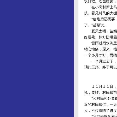
块打散。吃饭睡觉，
在小岗村新上马的３
技。看见村民的大棚
“建堆后还需要一
了。”苗娟说。
夏天太晒，苗娟和
好眉毛、抹好防晒霜
雷雨过后水沟里盛
钻心地痛，原来一根
一个多月才好，而疤
一个月过去了，苗
琐的工序。终于可以
１１月１１日，当
说，要哇。村民帮苗
“和村民相处要讲
近的村民帮忙，一天
人，不仅影响了进度
“我们慢慢学着和