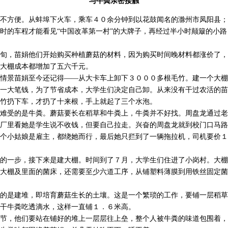
与牛粪亲密接触
方便。从蚌埠下火车，乘车４０余分钟到以花鼓闻名的滁州市凤阳县；
时的车程才能看见“中国改革第一村”的大牌子，再经过半小时颠簸的小
，苗娟他们开始购买种植蘑菇的材料，因为购买时间晚材料都涨价了，
大棚成本都增加了五六千元。
景苗娟至今还记得——从大卡车上卸下３０００多根毛竹。建一个大棚
一大笔钱，为了节省成本，大学生们决定自己卸。从来没有干过农活的苗
竹扔下车，才扔了十来根，手上就起了三个水泡。
受的是牛粪。蘑菇要长在稻草和牛粪上，牛粪并不好找。周盘龙通过老
厂里看她是学生说不收钱，但要自己拉走。兴奋的周盘龙就到校门口马路
个小姑娘是雇主，都绕她而行，最后她只拦到了一辆拖拉机，司机要价１
一步，接下来是建大棚。时间到了７月，大学生们住进了小岗村。大棚
大棚及里面的菌床，还需要至少六道工序，从铺塑料薄膜到用铁丝固定菌
是建堆，即培育蘑菇生长的土壤。这是一个繁琐的工作，要铺一层稻草
干牛粪吃透滴水，这样一直铺１．６米高。
，他们要站在铺好的堆上一层层往上垒，整个人被牛粪的味道包围着，