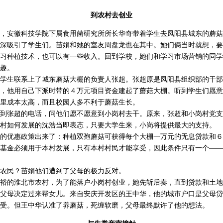
到农村去创业
安徽科技学院下属食用菌研究所所长华奇带着学生去凤阳县城东的蘑菇
深吸引了学生们。苗娟和她的室友周盘龙也在其中。她们俩当时就想，要
习种植技术，也可以有一些收入。回到学校，她们和学习市场营销的同学
趣。
生联系上了城东蘑菇大棚的负责人张超。张超原是凤阳县组织部的干部
，他用自己下派时带的４万元项目资金建起了蘑菇大棚。听到学生们愿意
里成本太高，而且校园人多不利于蘑菇生长。
张超的电话，问他们愿不愿意到小岗村去干。原来，张超和小岗村党支
村如何发展的沈浩当即表态，只要大学生来，小岗将提供最大的支持。
优惠政策出来了：种植双孢蘑菇可获得每个大棚一万元的无息贷款和６
基金必须用于本村发展，只有本村村民才能享受，因此条件只有一个——
民？苗娟他们遭到了父母的极力反对。
的淮北市农村，为了能落户小岗村创业，她先斩后奏，直到贷款和土地
父母决定过来帮女儿。来自安庆开发区的王中华，他的城市户口是父母贷
受。但王中华认准了养蘑菇，死缠软磨，父母最终默许了他的想法。