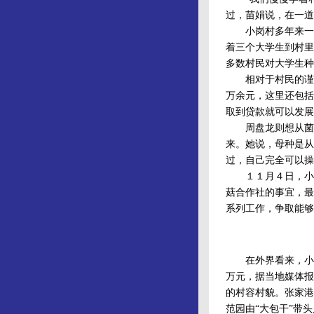
过，苗娟说，在一道
小岗村多年来一直
着三个大学生到村里
多数村民对大学生种
相对于村民的谨慎
万余元，这里还包括
取到贷款就可以发展
周盘龙则想从菌种
来。她说，母种是从
过，自己完全可以操
１１月４日，小岗
菇合作社的事宜，最
系列工作，争取能够
在外界看来，小岗
万元，据当地媒体报
的村容村貌。张家港
范园由“大包干”带