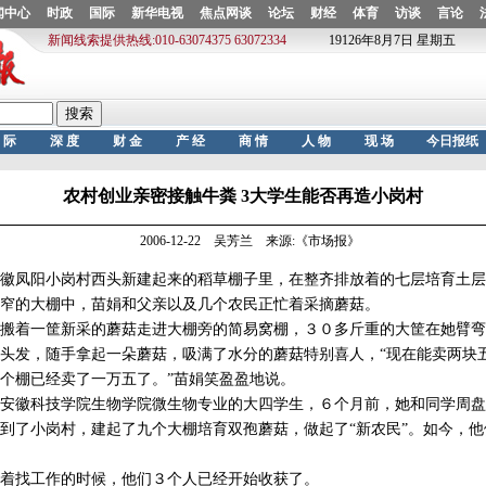
农村创业亲密接触牛粪 3大学生能否再造小岗村
2006-12-22 吴芳兰 来源:《市场报》
凤阳小岗村西头新建起来的稻草棚子里，在整齐排放着的七层培育土层
窄的大棚中，苗娟和父亲以及几个农民正忙着采摘蘑菇。
着一筐新采的蘑菇走进大棚旁的简易窝棚，３０多斤重的大筐在她臂弯
头发，随手拿起一朵蘑菇，吸满了水分的蘑菇特别喜人，“现在能卖两块
个棚已经卖了一万五了。”苗娟笑盈盈地说。
徽科技学院生物学院微生物专业的大四学生，６个月前，她和同学周盘
到了小岗村，建起了九个大棚培育双孢蘑菇，做起了“新农民”。如今，
找工作的时候，他们３个人已经开始收获了。