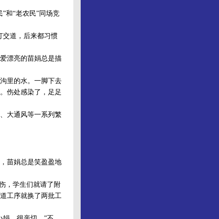
和“老农民”同场竞
打交道，后来都习惯
爱漂亮的苗娟总是描
沟里的水。一脚下去
。伤处感染了，足足
、大通风等一系列繁
，苗娟总是笑盈盈地
伤，学生们就请了附
道工序就换了两批工
娟，很亲切。”不