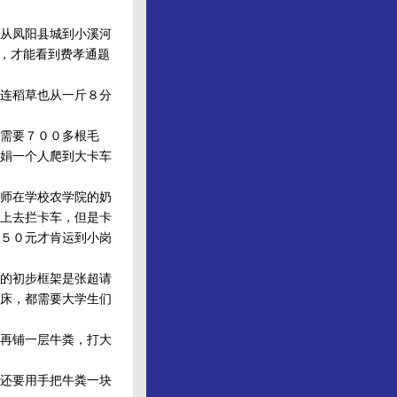
从凤阳县城到小溪河
路，才能看到费孝通题
连稻草也从一斤８分
需要７００多根毛
娟一个人爬到大卡车
师在学校农学院的奶
上去拦卡车，但是卡
５０元才肯运到小岗
的初步框架是张超请
床，都需要大学生们
再铺一层牛粪，打大
还要用手把牛粪一块