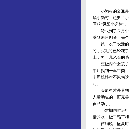
小岗村的交通并不
镇小岗村，还要半小
写的“凤阳小岗村”。
转眼到了６月中旬
涨到两角四分，每个
第一次干农活的情
竹，买毛竹已经花了
上，将十几米长的毛
更让两个女孩子难
牛厂找到一车牛粪，
车司机根本不以为这
村。
买原料才是最初的
人帮助建的，而完善
自己动手。
与建棚同时进行的
量的水，让干稻草和
苗娟说，盛夏时节