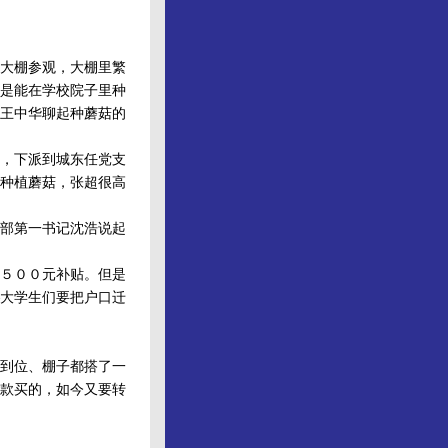
大棚参观，大棚里繁
是能在学校院子里种
王中华聊起种蘑菇的
，下派到城东任党支
种植蘑菇，张超很高
部第一书记沈浩说起
５００元补贴。但是
大学生们要把户口迁
到位、棚子都搭了一
款买的，如今又要转