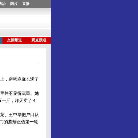
上，密密麻麻长满了
里并不显得沉重。她
五一斤，昨天卖了４
龙、王中华把户口从
他们的蘑菇正值第一轮