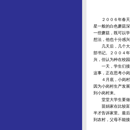
２００６年春天，
星一般的白色蘑菇深
一些蘑菇，既可以学
想法，他也十分感兴
几天后，几个大学
部书记。２００４年
兴，但认为种在校园
一天，学生们接到
这事，正在思考小岗
４月底，小岗村的
因为小岗村生产发展
到小岗村来。
堂堂大学生要做农
苗娟家在比较富裕
半才告诉家里。最后
到农村，父母不能接