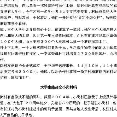
工序结束后，自己拿着一摞钞票给村民付工钱，这时倒还真有些老板的感
没有大学生，今年才有一名学生考上大学文艺类专业，村民总觉得大学
来落户，当起农民，干起农活，他们一开始觉得“肯定不怎么样”，后来
蘑菇前景不看好。
，三个大学生则显得信心十足。苗娟算了一笔账，她的三个大棚总投入
自己和家人的工资，因此第一年只是收回成本，而只有扩建才能真正赚钱
１００个大棚，而只要有３００个大棚就可以建一个蘑菇深加工厂。
上下工夫。一个大棚买菌种就要近千元，学习微生物专业的她认为这笔
福建买回来进行扩接的，一支试管母种可以培育２７００多瓶菌种，而培
作。
村双孢菇协会正式成立，王中华当选理事长。１１月１０日，１１个成
后决定各出３０００元。他说，以后合作社将统一负责种植蘑菇的原料采
扩棚，建深加工厂。
大学生能改变小岗村吗
村有点像扶不起的阿斗。截至２００４年，小岗村已接受了上级及外界
道，在“大包干”２０周年前夕，安徽省８个厅局的一把手进驻小岗村，
市长江村为小岗村建起来的葡萄示范园，因与当地人发生矛盾，长江村人
头人严俊昌的儿子承包。