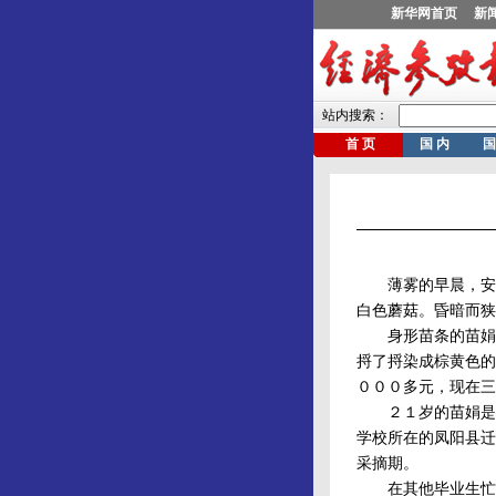
薄雾的早晨，安徽
白色蘑菇。昏暗而狭
身形苗条的苗娟搬
捋了捋染成棕黄色的
０００多元，现在三
２１岁的苗娟是安
学校所在的凤阳县迁
采摘期。
在其他毕业生忙着