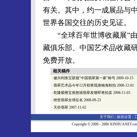
有关。其中，约一成展品与
世界各国交往的历史见证。
“全球百年世博收藏展”由
藏俱乐部、中国艺术品收藏
免费开放。
相关稿件
·
健兴利珠宝获颁"中国翡翠第一家"称号
2009-10-15
·
翡翠艺术品今年12月初将现身翰海秋拍
2008-12-01
·
乾隆紫檀宝座慈禧翡翠发簪即将拍卖
2008-11-03
·
绝世翡翠全球征名
2008-09-23
·
天价翡翠
2007-11-02
关于我们 |
版面设置
|
Copyright © 2000 - 2006 XINHUA